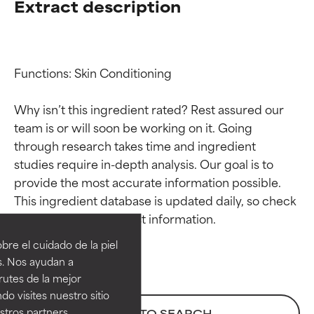
Extract description
Functions: Skin Conditioning

Why isn’t this ingredient rated? Rest assured our 
team is or will soon be working on it. Going 
through research takes time and ingredient 
studies require in-depth analysis. Our goal is to 
provide the most accurate information possible. 
Calificaciones de
Calificaciones de
This ingredient database is updated daily, so check 
ingredientes
ingredientes
re el cuidado de la piel
EXCELENTE
EXCELENTE
s. Nos ayudan a
Ingrediente sobresaliente con
Ingrediente sobresaliente con
rutes de la mejor
beneficios reales para la piel. Su
beneficios reales para la piel. Su
do visites nuestro sitio
eficacia está demostrada y
eficacia está demostrada y
tros partners,
BACK TO SEARCH