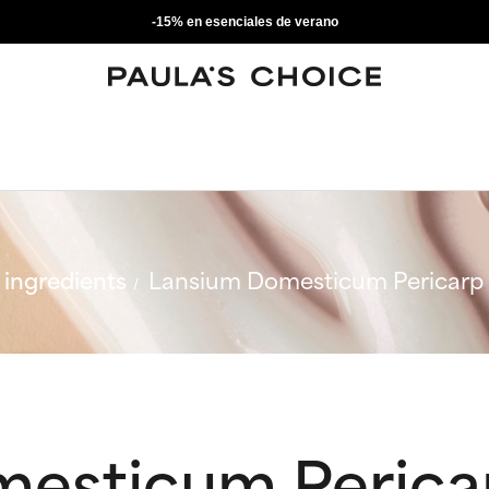
-15% en esenciales de verano
ingredients
Lansium Domesticum Pericarp 
esticum Pericar