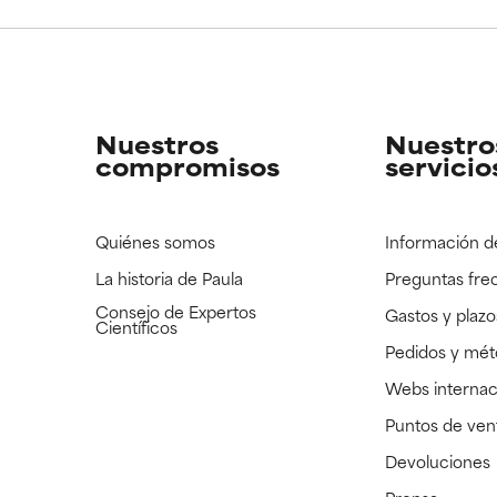
CAR
CAR
strado, pero con la información científica disponible pendiente d
strado, pero con la información científica disponible pendiente d
Nuestros
Nuestro
compromisos
servicio
Quiénes somos
Información d
La historia de Paula
Preguntas fre
Consejo de Expertos
Gastos y plazo
Científicos
Pedidos y mé
Webs internac
Puntos de ven
Devoluciones