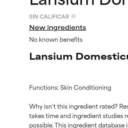
SIN CALIFICAR
New ingredients
No known benefits
Lansium Domesticu
Functions: Skin Conditioning

Califica
Califica
Why isn’t this ingredient rated? Re
takes time and ingredient studies r
EXCELENTE
EXCELENTE
Ingrediente sobr
Ingrediente sobr