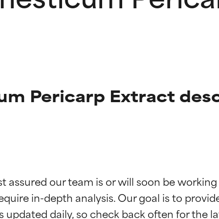
m Pericarp Extract desc
ciones de ingredientes
ciones de ingredientes
st assured our team is or will soon be working
equire in-depth analysis. Our goal is to provi
esaliente con beneficios reales para la piel. Su eficacia está de
esaliente con beneficios reales para la piel. Su eficacia está de