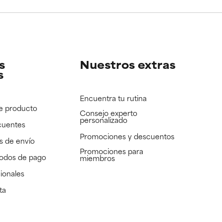
e revisar.
e revisar.
s
Nuestros extras
s
Encuentra tu rutina
e producto
Consejo experto
personalizado
cuentes
Promociones y descuentos​
s de envío
Promociones para
todos de pago
miembros
ionales
ta