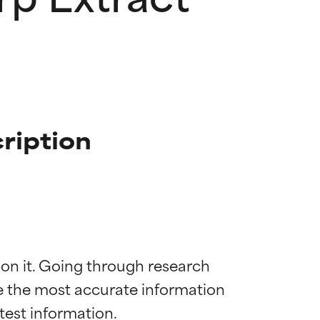
ription
 on it. Going through research 
de the most accurate information 
mostrada y
mostrada y