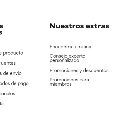
e revisar.
e revisar.
s
Nuestros extras
s
Encuentra tu rutina
e producto
Consejo experto
personalizado
cuentes
Promociones y descuentos​
s de envío
Promociones para
todos de pago
miembros
ionales
ta