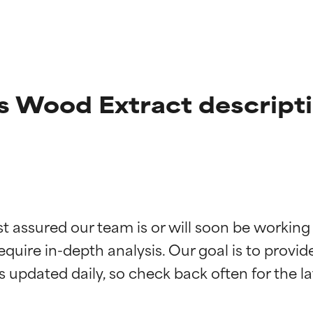
s Wood Extract descript
ciones de ingredientes
ciones de ingredientes
st assured our team is or will soon be working
equire in-depth analysis. Our goal is to provi
esaliente con beneficios reales para la piel. Su eficacia está de
esaliente con beneficios reales para la piel. Su eficacia está de
estudios independientes.
estudios independientes.