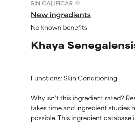
SIN CALIFICAR
New ingredients
No known benefits
Khaya Senegalensi
Functions: Skin Conditioning

Califica
Califica
Why isn’t this ingredient rated? Re
takes time and ingredient studies r
EXCELENTE
EXCELENTE
Ingrediente sobr
Ingrediente sobr
respaldada por 
respaldada por 