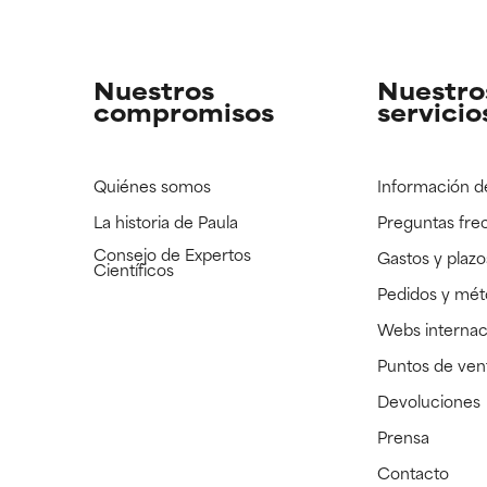
strado, pero con la información científica disponible pendiente d
strado, pero con la información científica disponible pendiente d
Nuestros
Nuestro
compromisos
servicio
Quiénes somos
Información d
La historia de Paula
Preguntas fre
Consejo de Expertos
Gastos y plazo
Científicos
Pedidos y mé
Webs internac
Puntos de ven
Devoluciones
Prensa
Contacto