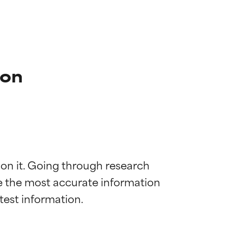
ion
 on it. Going through research 
de the most accurate information 
mostrada y
mostrada y