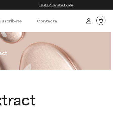
Hasta 2 Regalos Gratis
Suscríbete
Contacta
act
tract