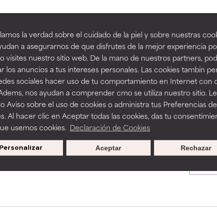
an beneficiosos como los de la categoría excelente, suelen ser 
an beneficiosos como los de la categoría excelente, suelen ser 
amos la verdad sobre el cuidado de la piel y sobre nuestras cook
BACK TO SEARCH
ra, la estabilidad o la absorción de una fórmula.
ra, la estabilidad o la absorción de una fórmula.
udan a asegurarnos de que disfrutes de la mejor experiencia po
 visites nuestro sitio web. De la mano de nuestros partners, p
E
E
r los anuncios a tus intereses personales. Las cookies tambin p
ciertas limitaciones en cuanto a su apariencia, estabilidad o efic
ciertas limitaciones en cuanto a su apariencia, estabilidad o efic
redes sociales hacer uso de tu comportamiento en Internet con 
s básicos o que no cuentan con suficiente respaldo científico.
s básicos o que no cuentan con suficiente respaldo científico.
s used to assess ingredients in this dictionary. Regulations regar
 Adems, nos ayudan a comprender cmo se utiliza nuestro sitio. L
o Aviso sobre el uso de cookies o administra tus Preferencias de
OMENDABLE
OMENDABLE
s. Al hacer clic en Aceptar todas las cookies, das tu consentimie
recer algunos beneficios se recomienda evitarlo por su probab
recer algunos beneficios se recomienda evitarlo por su probab
que usemos cookies.
Declaración de Cookies
ecialmente si se combina con otros ingredientes problemáticos.
ecialmente si se combina con otros ingredientes problemáticos.
Personalizar
Aceptar
Rechazar
Promociones exclusivas al
EJABLE
EJABLE
suscribirte
rovocar efectos adversos como irritación, inflamación o seque
rovocar efectos adversos como irritación, inflamación o seque
 se utiliza en altas concentraciones o junto con otros ingrediente
 se utiliza en altas concentraciones o junto con otros ingrediente
CAR
CAR