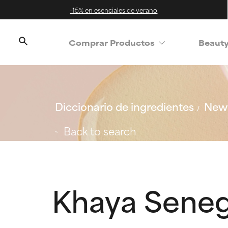
-15% en esenciales de verano
Comprar Productos
Beaut
Diccionario de ingredientes
New 
Back to search
Khaya Seneg