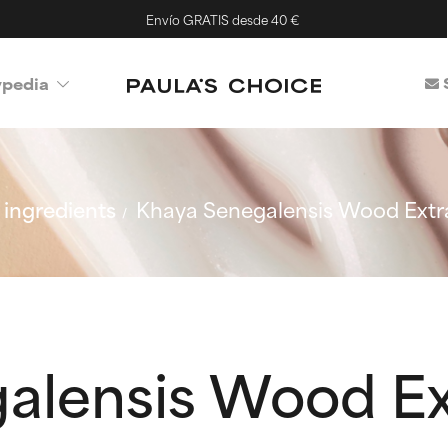
Envío GRATIS desde 40 €
ypedia
ingredients
Khaya Senegalensis Wood Extr
alensis Wood Ex