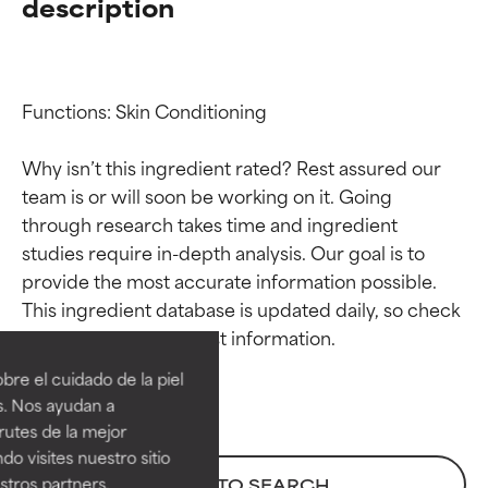
description
Functions: Skin Conditioning

Why isn’t this ingredient rated? Rest assured our 
team is or will soon be working on it. Going 
through research takes time and ingredient 
studies require in-depth analysis. Our goal is to 
provide the most accurate information possible. 
Calificaciones de
Calificaciones de
This ingredient database is updated daily, so check 
ingredientes
ingredientes
re el cuidado de la piel
EXCELENTE
EXCELENTE
s. Nos ayudan a
Ingrediente sobresaliente con
Ingrediente sobresaliente con
rutes de la mejor
beneficios reales para la piel. Su
beneficios reales para la piel. Su
do visites nuestro sitio
eficacia está demostrada y
eficacia está demostrada y
tros partners,
BACK TO SEARCH