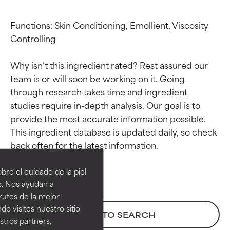
Functions: Skin Conditioning, Emollient, Viscosity 
Controlling

Why isn’t this ingredient rated? Rest assured our 
team is or will soon be working on it. Going 
through research takes time and ingredient 
studies require in-depth analysis. Our goal is to 
provide the most accurate information possible. 
This ingredient database is updated daily, so check 
Calificaciones de
Calificaciones de
ingredientes
ingredientes
re el cuidado de la piel
EXCELENTE
EXCELENTE
s. Nos ayudan a
Ingrediente sobresaliente con
Ingrediente sobresaliente con
rutes de la mejor
beneficios reales para la piel. Su
beneficios reales para la piel. Su
do visites nuestro sitio
BACK TO SEARCH
eficacia está demostrada y
eficacia está demostrada y
tros partners,
respaldada por estudios
respaldada por estudios