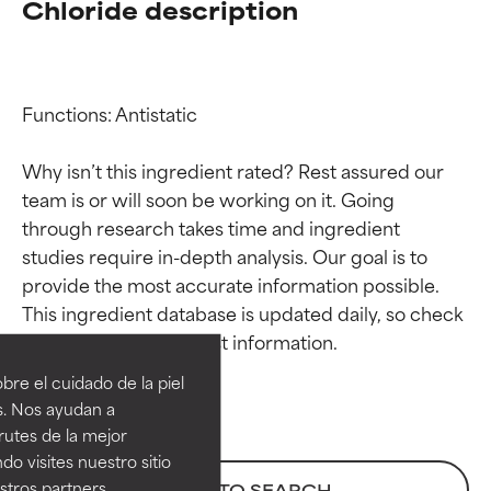
Chloride description
Functions: Antistatic

Why isn’t this ingredient rated? Rest assured our 
team is or will soon be working on it. Going 
through research takes time and ingredient 
studies require in-depth analysis. Our goal is to 
provide the most accurate information possible. 
Calificaciones de
Calificaciones de
This ingredient database is updated daily, so check 
ingredientes
ingredientes
re el cuidado de la piel
EXCELENTE
EXCELENTE
s. Nos ayudan a
Ingrediente sobresaliente con
Ingrediente sobresaliente con
rutes de la mejor
beneficios reales para la piel. Su
beneficios reales para la piel. Su
do visites nuestro sitio
eficacia está demostrada y
eficacia está demostrada y
tros partners,
BACK TO SEARCH