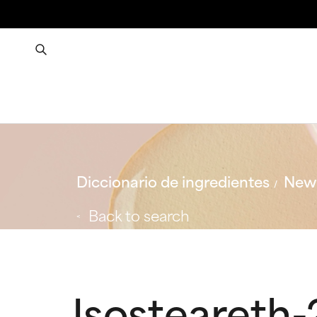
Diccionario de ingredientes
New 
Back to search
Isosteareth-