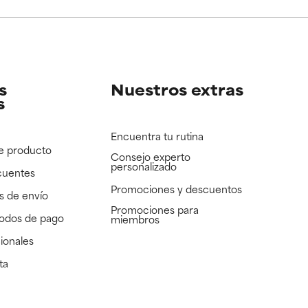
e revisar.
e revisar.
s
Nuestros extras
s
Encuentra tu rutina
e producto
Consejo experto
personalizado
cuentes
Promociones y descuentos​
s de envío
Promociones para
todos de pago
miembros
ionales
ta