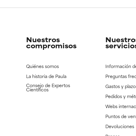
CAR
CAR
strado, pero con la información científica disponible pendiente d
strado, pero con la información científica disponible pendiente d
Nuestros
Nuestro
compromisos
servicio
Quiénes somos
Información d
La historia de Paula
Preguntas fre
Consejo de Expertos
Gastos y plazo
Científicos
Pedidos y mé
Webs internac
Puntos de ven
Devoluciones