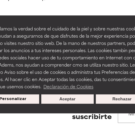
estudios independientes.
estudios independientes.
an beneficiosos como los de la categoría excelente, suelen ser 
an beneficiosos como los de la categoría excelente, suelen ser 
amos la verdad sobre el cuidado de la piel y sobre nuestras cook
ra, la estabilidad o la absorción de una fórmula.
ra, la estabilidad o la absorción de una fórmula.
udan a asegurarnos de que disfrutes de la mejor experiencia po
BACK TO SEARCH
 visites nuestro sitio web. De la mano de nuestros partners, p
E
E
r los anuncios a tus intereses personales. Las cookies tambin p
ciertas limitaciones en cuanto a su apariencia, estabilidad o efic
ciertas limitaciones en cuanto a su apariencia, estabilidad o efic
redes sociales hacer uso de tu comportamiento en Internet con 
s básicos o que no cuentan con suficiente respaldo científico.
s básicos o que no cuentan con suficiente respaldo científico.
 Adems, nos ayudan a comprender cmo se utiliza nuestro sitio. L
s used to assess ingredients in this dictionary. Regulations regar
o Aviso sobre el uso de cookies o administra tus Preferencias de
OMENDABLE
OMENDABLE
s. Al hacer clic en Aceptar todas las cookies, das tu consentimie
recer algunos beneficios se recomienda evitarlo por su probab
recer algunos beneficios se recomienda evitarlo por su probab
que usemos cookies.
Declaración de Cookies
ecialmente si se combina con otros ingredientes problemáticos.
ecialmente si se combina con otros ingredientes problemáticos.
Personalizar
Aceptar
Rechazar
EJABLE
EJABLE
Promociones exclusivas al
suscribirte
rovocar efectos adversos como irritación, inflamación o seque
rovocar efectos adversos como irritación, inflamación o seque
 se utiliza en altas concentraciones o junto con otros ingrediente
 se utiliza en altas concentraciones o junto con otros ingrediente