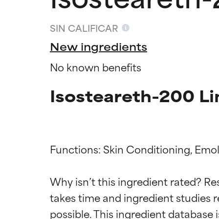
SIN CALIFICAR
New ingredients
No known benefits
Isosteareth-200 Li
Functions: Skin Conditioning, Emoll
Califica
Califica
Why isn’t this ingredient rated? Re
takes time and ingredient studies r
EXCELENTE
EXCELENTE
Ingrediente sobr
Ingrediente sobr