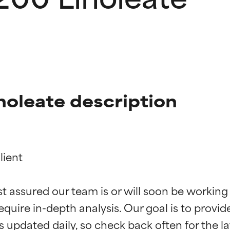
noleate description
ient

ciones de ingredientes
ciones de ingredientes
st assured our team is or will soon be working
equire in-depth analysis. Our goal is to provi
esaliente con beneficios reales para la piel. Su eficacia está de
esaliente con beneficios reales para la piel. Su eficacia está de