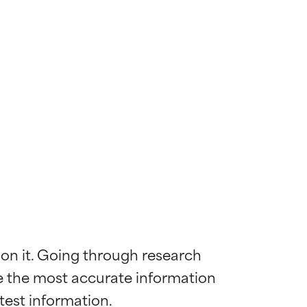
 on it. Going through research 
de the most accurate information 
mostrada y
mostrada y