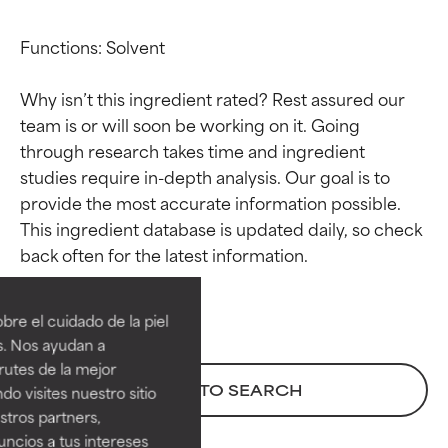
Functions: Solvent

Why isn’t this ingredient rated? Rest assured our 
team is or will soon be working on it. Going 
through research takes time and ingredient 
studies require in-depth analysis. Our goal is to 
provide the most accurate information possible. 
This ingredient database is updated daily, so check 
Calificaciones de
Calificaciones de
ingredientes
ingredientes
re el cuidado de la piel
EXCELENTE
EXCELENTE
s. Nos ayudan a
Ingrediente sobresaliente con
Ingrediente sobresaliente con
rutes de la mejor
beneficios reales para la piel. Su
beneficios reales para la piel. Su
BACK TO SEARCH
do visites nuestro sitio
eficacia está demostrada y
eficacia está demostrada y
tros partners,
respaldada por estudios
respaldada por estudios
ncios a tus intereses