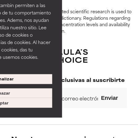
independientes.
independientes.
tambin permiten a las
Peer-reviewed, substantiated scientific research is used to
so de tu comportamiento
BUENO
BUENO
assess ingredients in this dictionary. Regulations regarding
ines. Adems, nos ayudan
constraints, permitted concentration levels and availability
Aunque no son tan beneficiosos
Aunque no son tan beneficiosos
iza nuestro sitio. Lee
vary by country and region.
como los de la categoría
como los de la categoría
uso de cookies o
excelente, suelen ser
excelente, suelen ser
ias de cookies. Al hacer
necesarios para mejorar la
necesarios para mejorar la
 cookies, das tu
textura, la estabilidad o la
textura, la estabilidad o la
e usemos cookies.
absorción de una fórmula.
absorción de una fórmula.
ACEPTABLE
ACEPTABLE
Promociones exclusivas al suscribirte
alizar
Puede presentar ciertas
Puede presentar ciertas
limitaciones en cuanto a su
limitaciones en cuanto a su
apariencia, estabilidad o
apariencia, estabilidad o
azar
Enviar
eficacia. A veces, son
eficacia. A veces, son
ptar
ingredientes básicos o que no
ingredientes básicos o que no
cuentan con suficiente
cuentan con suficiente
respaldo científico.
respaldo científico.
POCO
POCO