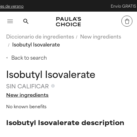
no
Envío GRATIS desde 40 
Diccionario de ingredientes
New ingredients
Isobutyl Isovalerate
Back to search
Isobutyl Isovalerate
SIN CALIFICAR
New ingredients
No known benefits
Isobutyl Isovalerate description