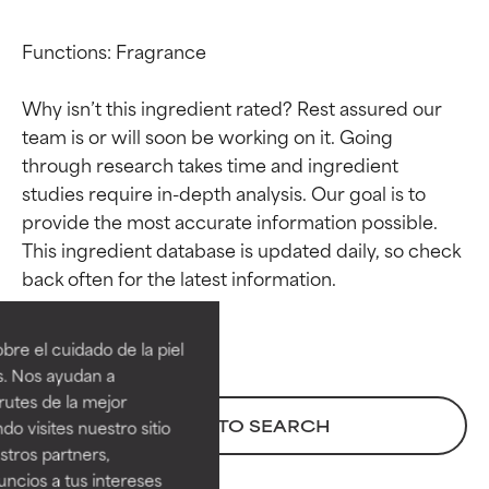
Functions: Fragrance

Why isn’t this ingredient rated? Rest assured our 
team is or will soon be working on it. Going 
through research takes time and ingredient 
studies require in-depth analysis. Our goal is to 
provide the most accurate information possible. 
This ingredient database is updated daily, so check 
Calificaciones de
Calificaciones de
ingredientes
ingredientes
re el cuidado de la piel
EXCELENTE
EXCELENTE
s. Nos ayudan a
Ingrediente sobresaliente con
Ingrediente sobresaliente con
rutes de la mejor
beneficios reales para la piel. Su
beneficios reales para la piel. Su
BACK TO SEARCH
do visites nuestro sitio
eficacia está demostrada y
eficacia está demostrada y
tros partners,
respaldada por estudios
respaldada por estudios
ncios a tus intereses