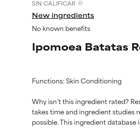
SIN CALIFICAR
New ingredients
No known benefits
Ipomoea Batatas Ro
Functions: Skin Conditioning

Califica
Califica
Why isn’t this ingredient rated? Re
takes time and ingredient studies r
EXCELENTE
EXCELENTE
Ingrediente sobr
Ingrediente sobr
respaldada por 
respaldada por 