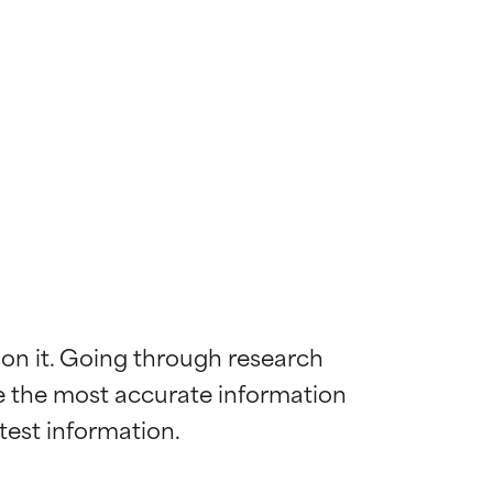
 on it. Going through research 
de the most accurate information 
mostrada y
mostrada y