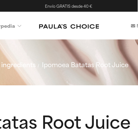
Envío GRATIS desde 40 €
ypedia
ingredients
Ipomoea Batatas Root Juice
atas Root Juice