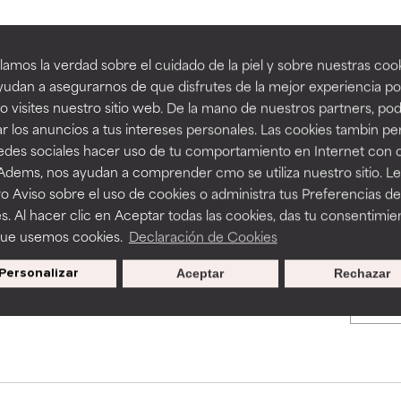
an beneficiosos como los de la categoría excelente, suelen ser 
an beneficiosos como los de la categoría excelente, suelen ser 
amos la verdad sobre el cuidado de la piel y sobre nuestras cook
BACK TO SEARCH
ra, la estabilidad o la absorción de una fórmula.
ra, la estabilidad o la absorción de una fórmula.
udan a asegurarnos de que disfrutes de la mejor experiencia po
 visites nuestro sitio web. De la mano de nuestros partners, p
E
E
r los anuncios a tus intereses personales. Las cookies tambin p
ciertas limitaciones en cuanto a su apariencia, estabilidad o efic
ciertas limitaciones en cuanto a su apariencia, estabilidad o efic
redes sociales hacer uso de tu comportamiento en Internet con 
s básicos o que no cuentan con suficiente respaldo científico.
s básicos o que no cuentan con suficiente respaldo científico.
s used to assess ingredients in this dictionary. Regulations regar
 Adems, nos ayudan a comprender cmo se utiliza nuestro sitio. L
o Aviso sobre el uso de cookies o administra tus Preferencias de
OMENDABLE
OMENDABLE
s. Al hacer clic en Aceptar todas las cookies, das tu consentimie
recer algunos beneficios se recomienda evitarlo por su probab
recer algunos beneficios se recomienda evitarlo por su probab
que usemos cookies.
Declaración de Cookies
ecialmente si se combina con otros ingredientes problemáticos.
ecialmente si se combina con otros ingredientes problemáticos.
Personalizar
Aceptar
Rechazar
Promociones exclusivas al
EJABLE
EJABLE
suscribirte
rovocar efectos adversos como irritación, inflamación o seque
rovocar efectos adversos como irritación, inflamación o seque
 se utiliza en altas concentraciones o junto con otros ingrediente
 se utiliza en altas concentraciones o junto con otros ingrediente
CAR
CAR