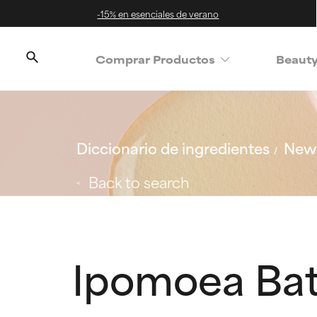
-15% en esenciales de verano
Comprar Productos
Beaut
Diccionario de ingredientes
New 
Back to search
Ipomoea Bat