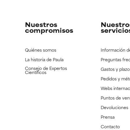
strado, pero con la información científica disponible pendiente d
strado, pero con la información científica disponible pendiente d
Nuestros
Nuestro
compromisos
servicio
Quiénes somos
Información d
La historia de Paula
Preguntas fre
Consejo de Expertos
Gastos y plazo
Científicos
Pedidos y mé
Webs internac
Puntos de ven
Devoluciones
Prensa
Contacto