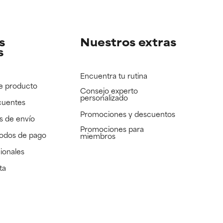
e revisar.
e revisar.
s
Nuestros extras
s
Encuentra tu rutina
e producto
Consejo experto
personalizado
cuentes
Promociones y descuentos​
s de envío
Promociones para
todos de pago
miembros
ionales
ta