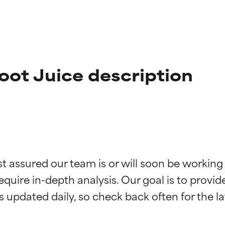
ot Juice description
ciones de ingredientes
ciones de ingredientes
st assured our team is or will soon be working
equire in-depth analysis. Our goal is to provi
esaliente con beneficios reales para la piel. Su eficacia está de
esaliente con beneficios reales para la piel. Su eficacia está de
estudios independientes.
estudios independientes.