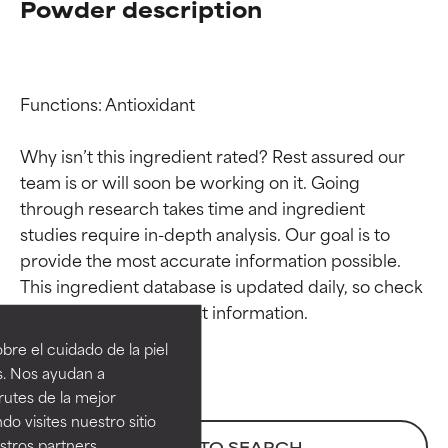
Powder description
Functions: Antioxidant

Why isn’t this ingredient rated? Rest assured our 
team is or will soon be working on it. Going 
through research takes time and ingredient 
studies require in-depth analysis. Our goal is to 
provide the most accurate information possible. 
Calificaciones de
Calificaciones de
This ingredient database is updated daily, so check 
ingredientes
ingredientes
re el cuidado de la piel
EXCELENTE
EXCELENTE
s. Nos ayudan a
Ingrediente sobresaliente con
Ingrediente sobresaliente con
rutes de la mejor
beneficios reales para la piel. Su
beneficios reales para la piel. Su
do visites nuestro sitio
eficacia está demostrada y
eficacia está demostrada y
tros partners,
BACK TO SEARCH