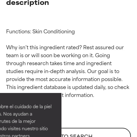
description
Functions: Skin Conditioning

Why isn’t this ingredient rated? Rest assured our 
team is or will soon be working on it. Going 
through research takes time and ingredient 
studies require in-depth analysis. Our goal is to 
provide the most accurate information possible. 
Calificaciones de
Calificaciones de
This ingredient database is updated daily, so check 
ingredientes
ingredientes
re el cuidado de la piel
EXCELENTE
EXCELENTE
s. Nos ayudan a
Ingrediente sobresaliente con
Ingrediente sobresaliente con
rutes de la mejor
beneficios reales para la piel. Su
beneficios reales para la piel. Su
do visites nuestro sitio
eficacia está demostrada y
eficacia está demostrada y
tros partners,
BACK TO SEARCH