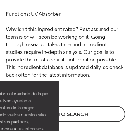
Functions: UV Absorber

Why isn’t this ingredient rated? Rest assured our 
team is or will soon be working on it. Going 
through research takes time and ingredient 
studies require in-depth analysis. Our goal is to 
provide the most accurate information possible. 
This ingredient database is updated daily, so check 
Calificaciones de
Calificaciones de
ingredientes
ingredientes
re el cuidado de la piel
EXCELENTE
EXCELENTE
s. Nos ayudan a
Ingrediente sobresaliente con
Ingrediente sobresaliente con
rutes de la mejor
beneficios reales para la piel. Su
beneficios reales para la piel. Su
BACK TO SEARCH
do visites nuestro sitio
eficacia está demostrada y
eficacia está demostrada y
tros partners,
respaldada por estudios
respaldada por estudios
ncios a tus intereses