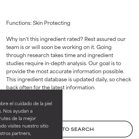
Functions: Skin Protecting

Why isn’t this ingredient rated? Rest assured our 
team is or will soon be working on it. Going 
through research takes time and ingredient 
studies require in-depth analysis. Our goal is to 
provide the most accurate information possible. 
This ingredient database is updated daily, so check 
Calificaciones de
Calificaciones de
ingredientes
ingredientes
re el cuidado de la piel
EXCELENTE
EXCELENTE
s. Nos ayudan a
Ingrediente sobresaliente con
Ingrediente sobresaliente con
rutes de la mejor
beneficios reales para la piel. Su
beneficios reales para la piel. Su
do visites nuestro sitio
BACK TO SEARCH
eficacia está demostrada y
eficacia está demostrada y
tros partners,
respaldada por estudios
respaldada por estudios