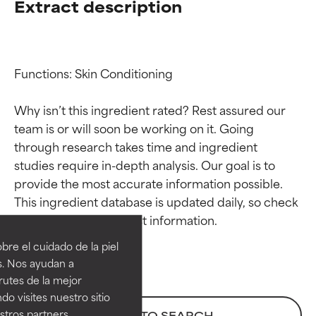
Extract description
Functions: Skin Conditioning

Why isn’t this ingredient rated? Rest assured our 
team is or will soon be working on it. Going 
through research takes time and ingredient 
studies require in-depth analysis. Our goal is to 
provide the most accurate information possible. 
Calificaciones de
Calificaciones de
This ingredient database is updated daily, so check 
ingredientes
ingredientes
re el cuidado de la piel
EXCELENTE
EXCELENTE
s. Nos ayudan a
Ingrediente sobresaliente con
Ingrediente sobresaliente con
rutes de la mejor
beneficios reales para la piel. Su
beneficios reales para la piel. Su
do visites nuestro sitio
eficacia está demostrada y
eficacia está demostrada y
tros partners,
BACK TO SEARCH