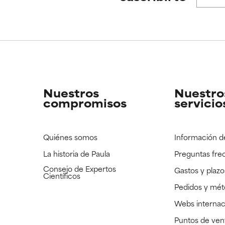
CAR
CAR
strado, pero con la información científica disponible pendiente d
strado, pero con la información científica disponible pendiente d
Nuestros
Nuestro
compromisos
servicio
Quiénes somos
Información d
La historia de Paula
Preguntas fre
Consejo de Expertos
Gastos y plazo
Científicos
Pedidos y mé
Webs internac
Puntos de ven