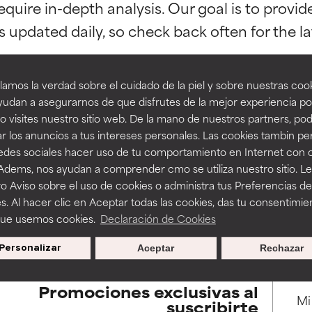
equire in-depth analysis. Our goal is to provi
esaliente con beneficios reales para la piel. Su eficacia está de
esaliente con beneficios reales para la piel. Su eficacia está de
estudios independientes.
estudios independientes.
an beneficiosos como los de la categoría excelente, suelen ser 
an beneficiosos como los de la categoría excelente, suelen ser 
amos la verdad sobre el cuidado de la piel y sobre nuestras cook
ra, la estabilidad o la absorción de una fórmula.
ra, la estabilidad o la absorción de una fórmula.
udan a asegurarnos de que disfrutes de la mejor experiencia po
 visites nuestro sitio web. De la mano de nuestros partners, p
E
E
BACK TO SEARCH
r los anuncios a tus intereses personales. Las cookies tambin p
ciertas limitaciones en cuanto a su apariencia, estabilidad o efic
ciertas limitaciones en cuanto a su apariencia, estabilidad o efic
redes sociales hacer uso de tu comportamiento en Internet con 
s básicos o que no cuentan con suficiente respaldo científico.
s básicos o que no cuentan con suficiente respaldo científico.
 Adems, nos ayudan a comprender cmo se utiliza nuestro sitio. L
o Aviso sobre el uso de cookies o administra tus Preferencias de
OMENDABLE
OMENDABLE
s. Al hacer clic en Aceptar todas las cookies, das tu consentimie
s used to assess ingredients in this dictionary. Regulations regar
recer algunos beneficios se recomienda evitarlo por su probab
recer algunos beneficios se recomienda evitarlo por su probab
que usemos cookies.
Declaración de Cookies
ecialmente si se combina con otros ingredientes problemáticos.
ecialmente si se combina con otros ingredientes problemáticos.
Personalizar
Aceptar
Rechazar
EJABLE
EJABLE
rovocar efectos adversos como irritación, inflamación o seque
rovocar efectos adversos como irritación, inflamación o seque
Promociones exclusivas al
 se utiliza en altas concentraciones o junto con otros ingrediente
 se utiliza en altas concentraciones o junto con otros ingrediente
suscribirte