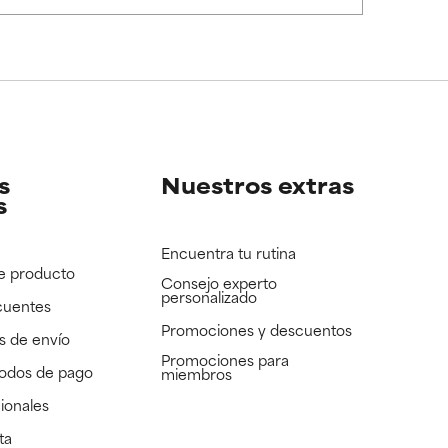
e revisar.
e revisar.
s
Nuestros extras
s
Encuentra tu rutina
e producto
Consejo experto
personalizado
cuentes
Promociones y descuentos​
s de envío
Promociones para
todos de pago
miembros
ionales
ta