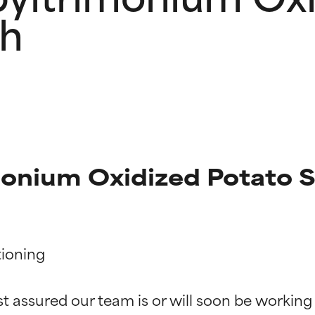
ch
onium Oxidized Potato S
ioning

ciones de ingredientes
ciones de ingredientes
st assured our team is or will soon be working