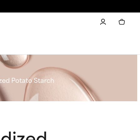
zed Potato Starch
dized