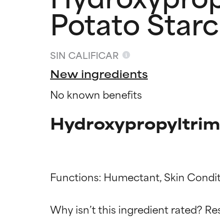
Potato Star
SIN CALIFICAR
New ingredients
No known benefits
Hydroxypropyltrim
Functions: Humectant, Skin Condit
Califica
Califica
Why isn’t this ingredient rated? Re
EXCELENTE
EXCELENTE