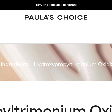
-15% en esenciales de verano
ingredients
Hydroxypropyltrimonium Oxidi
yltrimonium Oxi