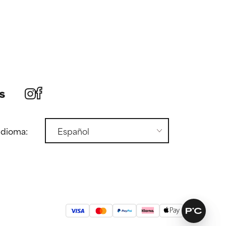
s
idioma: