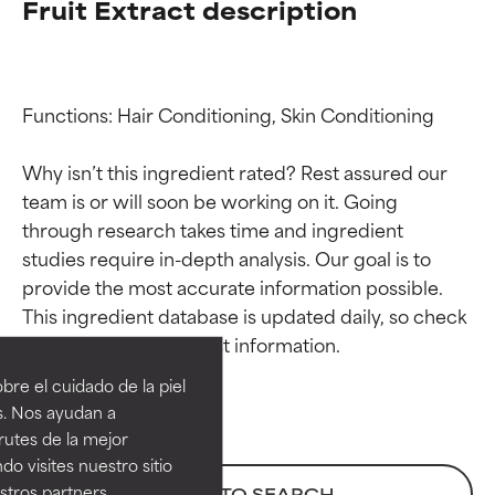
Fruit Extract description
Functions: Hair Conditioning, Skin Conditioning

Why isn’t this ingredient rated? Rest assured our 
team is or will soon be working on it. Going 
through research takes time and ingredient 
studies require in-depth analysis. Our goal is to 
provide the most accurate information possible. 
Calificaciones de
Calificaciones de
This ingredient database is updated daily, so check 
ingredientes
ingredientes
re el cuidado de la piel
EXCELENTE
EXCELENTE
s. Nos ayudan a
Ingrediente sobresaliente con
Ingrediente sobresaliente con
rutes de la mejor
beneficios reales para la piel. Su
beneficios reales para la piel. Su
do visites nuestro sitio
eficacia está demostrada y
eficacia está demostrada y
tros partners,
BACK TO SEARCH