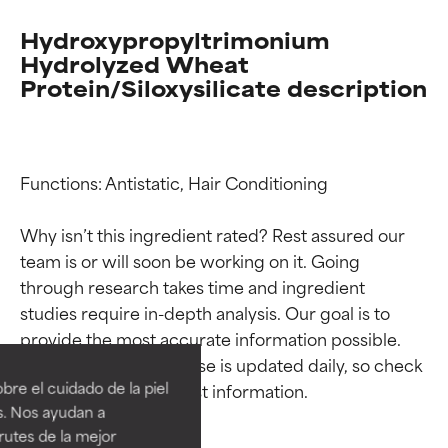
Hydroxypropyltrimonium
Hydrolyzed Wheat
Protein/Siloxysilicate description
Functions: Antistatic, Hair Conditioning

Why isn’t this ingredient rated? Rest assured our 
team is or will soon be working on it. Going 
through research takes time and ingredient 
Calificaciones de
Calificaciones de
studies require in-depth analysis. Our goal is to 
provide the most accurate information possible. 
ingredientes
ingredientes
This ingredient database is updated daily, so check 
re el cuidado de la piel
EXCELENTE
EXCELENTE
s. Nos ayudan a
Ingrediente sobresaliente con
Ingrediente sobresaliente con
rutes de la mejor