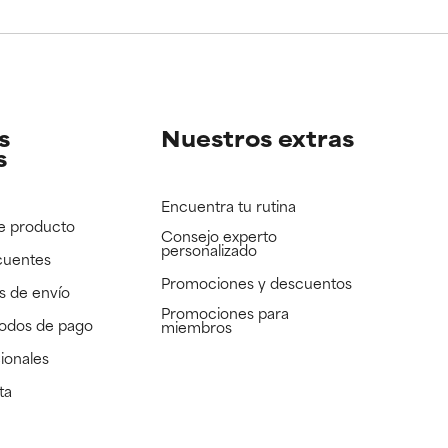
e revisar.
e revisar.
s
Nuestros extras
s
Encuentra tu rutina
e producto
Consejo experto
personalizado
cuentes
Promociones y descuentos​
s de envío
Promociones para
todos de pago
miembros
ionales
ta