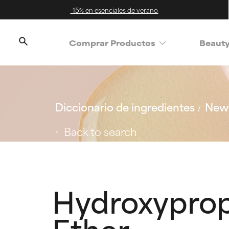
-15% en esenciales de verano
Comprar Productos
Beaut
Diccionario de ingredientes
New 
Back to search
Hydroxyprop
Ether