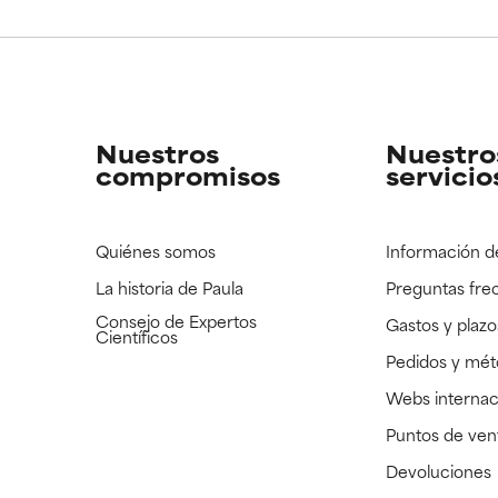
CAR
CAR
strado, pero con la información científica disponible pendiente d
strado, pero con la información científica disponible pendiente d
Nuestros
Nuestro
compromisos
servicio
Quiénes somos
Información d
La historia de Paula
Preguntas fre
Consejo de Expertos
Gastos y plazo
Científicos
Pedidos y mé
Webs internac
Puntos de ven
Devoluciones