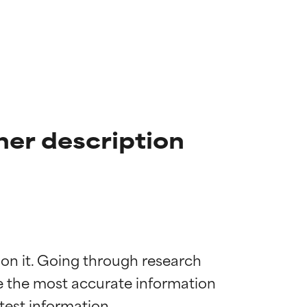
her description
 on it. Going through research 
de the most accurate information 
mostrada y
mostrada y