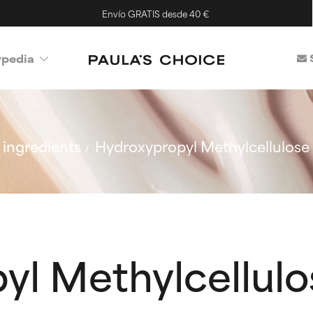
Envío GRATIS desde 40 €
ypedia
ingredients
Hydroxypropyl Methylcellulose
yl Methylcellulo