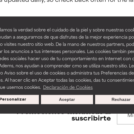
estudios independientes.
estudios independientes.
an beneficiosos como los de la categoría excelente, suelen ser 
an beneficiosos como los de la categoría excelente, suelen ser 
amos la verdad sobre el cuidado de la piel y sobre nuestras cook
ra, la estabilidad o la absorción de una fórmula.
ra, la estabilidad o la absorción de una fórmula.
udan a asegurarnos de que disfrutes de la mejor experiencia po
BACK TO SEARCH
 visites nuestro sitio web. De la mano de nuestros partners, p
E
E
r los anuncios a tus intereses personales. Las cookies tambin p
ciertas limitaciones en cuanto a su apariencia, estabilidad o efic
ciertas limitaciones en cuanto a su apariencia, estabilidad o efic
redes sociales hacer uso de tu comportamiento en Internet con 
s básicos o que no cuentan con suficiente respaldo científico.
s básicos o que no cuentan con suficiente respaldo científico.
 Adems, nos ayudan a comprender cmo se utiliza nuestro sitio. L
o Aviso sobre el uso de cookies o administra tus Preferencias de
s used to assess ingredients in this dictionary. Regulations regar
OMENDABLE
OMENDABLE
s. Al hacer clic en Aceptar todas las cookies, das tu consentimie
recer algunos beneficios se recomienda evitarlo por su probab
recer algunos beneficios se recomienda evitarlo por su probab
que usemos cookies.
Declaración de Cookies
ecialmente si se combina con otros ingredientes problemáticos.
ecialmente si se combina con otros ingredientes problemáticos.
Personalizar
Aceptar
Rechazar
EJABLE
EJABLE
Promociones exclusivas al
rovocar efectos adversos como irritación, inflamación o seque
rovocar efectos adversos como irritación, inflamación o seque
suscribirte
 se utiliza en altas concentraciones o junto con otros ingrediente
 se utiliza en altas concentraciones o junto con otros ingrediente