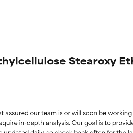
ylcellulose Stearoxy Et
ciones de ingredientes
ciones de ingredientes
st assured our team is or will soon be working
equire in-depth analysis. Our goal is to provi
esaliente con beneficios reales para la piel. Su eficacia está de
esaliente con beneficios reales para la piel. Su eficacia está de