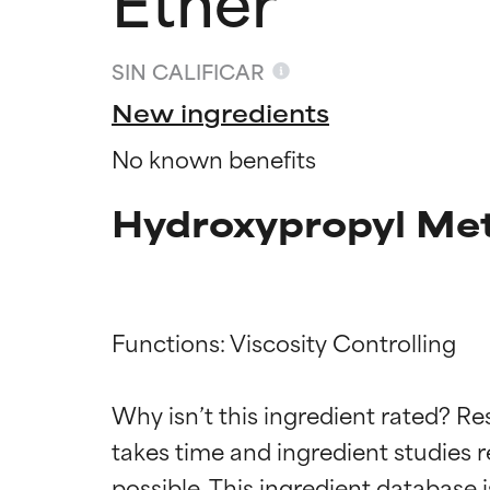
SIN CALIFICAR
New ingredients
No known benefits
Hydroxypropyl Meth
Functions: Viscosity Controlling

Califica
Califica
Why isn’t this ingredient rated? Re
takes time and ingredient studies r
EXCELENTE
EXCELENTE
Ingrediente sobr
Ingrediente sobr