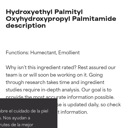
Hydroxyethyl Palmityl
Oxyhydroxypropyl Palmitamide
description
Functions: Humectant, Emollient

Why isn’t this ingredient rated? Rest assured our 
team is or will soon be working on it. Going 
through research takes time and ingredient 
Calificaciones de
Calificaciones de
studies require in-depth analysis. Our goal is to 
provide the most accurate information possible. 
ingredientes
ingredientes
This ingredient database is updated daily, so check 
re el cuidado de la piel
EXCELENTE
EXCELENTE
s. Nos ayudan a
Ingrediente sobresaliente con
Ingrediente sobresaliente con
rutes de la mejor