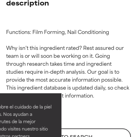
description
Functions: Film Forming, Nail Conditioning

Why isn’t this ingredient rated? Rest assured our 
team is or will soon be working on it. Going 
through research takes time and ingredient 
studies require in-depth analysis. Our goal is to 
provide the most accurate information possible. 
Calificaciones de
Calificaciones de
This ingredient database is updated daily, so check 
ingredientes
ingredientes
re el cuidado de la piel
EXCELENTE
EXCELENTE
s. Nos ayudan a
Ingrediente sobresaliente con
Ingrediente sobresaliente con
rutes de la mejor
beneficios reales para la piel. Su
beneficios reales para la piel. Su
do visites nuestro sitio
eficacia está demostrada y
eficacia está demostrada y
tros partners,
BACK TO SEARCH