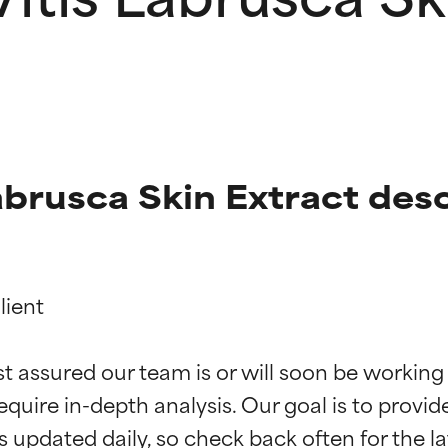
abrusca Skin Extract desc
ient

ciones de ingredientes
ciones de ingredientes
st assured our team is or will soon be working
equire in-depth analysis. Our goal is to provi
esaliente con beneficios reales para la piel. Su eficacia está de
esaliente con beneficios reales para la piel. Su eficacia está de