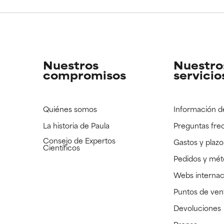
CAR
CAR
strado, pero con la información científica disponible pendiente d
strado, pero con la información científica disponible pendiente d
Nuestros
Nuestro
compromisos
servicio
Quiénes somos
Información d
La historia de Paula
Preguntas fre
Consejo de Expertos
Gastos y plazo
Científicos
Pedidos y mé
Webs internac
Puntos de ven
Devoluciones