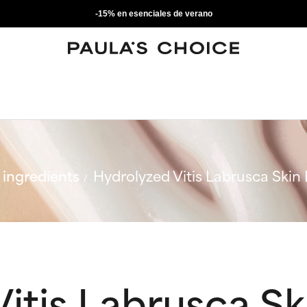
-15% en esenciales de verano
ingredients
Hydrolyzed Vitis Labrusca Skin 
itis Labrusca Sk