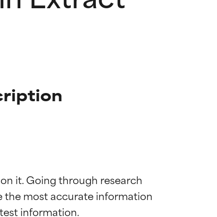
ription
 on it. Going through research 
de the most accurate information 
mostrada y
mostrada y