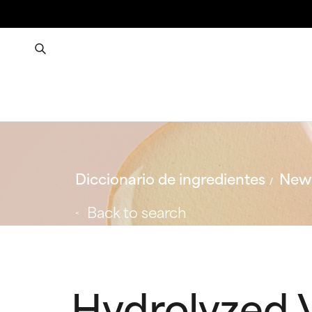
Diccionario de ingredientes
New 
Back to search
Hydrolyzed V