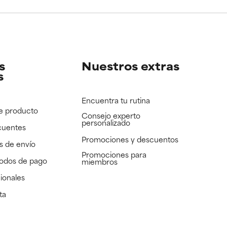
e revisar.
e revisar.
s
Nuestros extras
s
Encuentra tu rutina
e producto
Consejo experto
personalizado
cuentes
Promociones y descuentos​
s de envío
Promociones para
todos de pago
miembros
ionales
ta