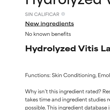
SIN CALIFICAR
New ingredients
No known benefits
Hydrolyzed Vitis L
Functions: Skin Conditioning, Emoll
Califica
Califica
Why isn’t this ingredient rated? Re
takes time and ingredient studies r
EXCELENTE
EXCELENTE
Ingrediente sobr
Ingrediente sobr