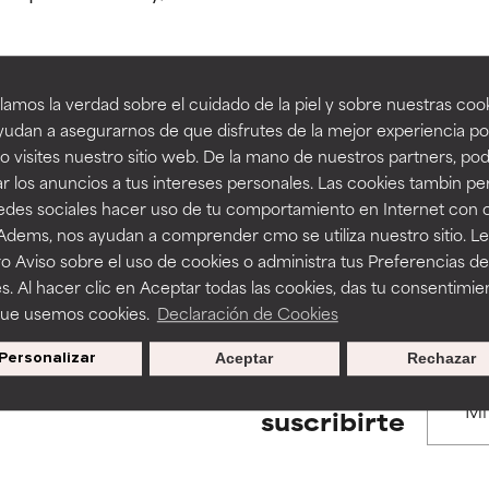
estudios independientes.
estudios independientes.
an beneficiosos como los de la categoría excelente, suelen ser 
an beneficiosos como los de la categoría excelente, suelen ser 
amos la verdad sobre el cuidado de la piel y sobre nuestras cook
ra, la estabilidad o la absorción de una fórmula.
ra, la estabilidad o la absorción de una fórmula.
udan a asegurarnos de que disfrutes de la mejor experiencia po
BACK TO SEARCH
 visites nuestro sitio web. De la mano de nuestros partners, p
E
E
r los anuncios a tus intereses personales. Las cookies tambin p
ciertas limitaciones en cuanto a su apariencia, estabilidad o efic
ciertas limitaciones en cuanto a su apariencia, estabilidad o efic
redes sociales hacer uso de tu comportamiento en Internet con 
s básicos o que no cuentan con suficiente respaldo científico.
s básicos o que no cuentan con suficiente respaldo científico.
 Adems, nos ayudan a comprender cmo se utiliza nuestro sitio. L
s used to assess ingredients in this dictionary. Regulations regar
o Aviso sobre el uso de cookies o administra tus Preferencias de
OMENDABLE
OMENDABLE
s. Al hacer clic en Aceptar todas las cookies, das tu consentimie
recer algunos beneficios se recomienda evitarlo por su probab
recer algunos beneficios se recomienda evitarlo por su probab
que usemos cookies.
Declaración de Cookies
ecialmente si se combina con otros ingredientes problemáticos.
ecialmente si se combina con otros ingredientes problemáticos.
Personalizar
Aceptar
Rechazar
EJABLE
EJABLE
Promociones exclusivas al
suscribirte
rovocar efectos adversos como irritación, inflamación o seque
rovocar efectos adversos como irritación, inflamación o seque
 se utiliza en altas concentraciones o junto con otros ingrediente
 se utiliza en altas concentraciones o junto con otros ingrediente