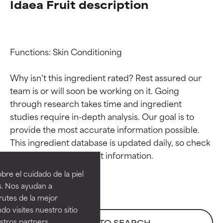
Idaea Fruit description
Functions: Skin Conditioning

Why isn’t this ingredient rated? Rest assured our 
team is or will soon be working on it. Going 
through research takes time and ingredient 
studies require in-depth analysis. Our goal is to 
provide the most accurate information possible. 
Calificaciones de
Calificaciones de
This ingredient database is updated daily, so check 
ingredientes
ingredientes
re el cuidado de la piel
EXCELENTE
EXCELENTE
s. Nos ayudan a
Ingrediente sobresaliente con
Ingrediente sobresaliente con
rutes de la mejor
beneficios reales para la piel. Su
beneficios reales para la piel. Su
do visites nuestro sitio
eficacia está demostrada y
eficacia está demostrada y
tros partners,
BACK TO SEARCH