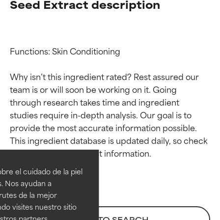
Seed Extract description
Functions: Skin Conditioning

Why isn’t this ingredient rated? Rest assured our 
team is or will soon be working on it. Going 
through research takes time and ingredient 
studies require in-depth analysis. Our goal is to 
provide the most accurate information possible. 
Calificaciones de
Calificaciones de
This ingredient database is updated daily, so check 
ingredientes
ingredientes
re el cuidado de la piel
EXCELENTE
EXCELENTE
s. Nos ayudan a
Ingrediente sobresaliente con
Ingrediente sobresaliente con
rutes de la mejor
beneficios reales para la piel. Su
beneficios reales para la piel. Su
do visites nuestro sitio
eficacia está demostrada y
eficacia está demostrada y
tros partners,
BACK TO SEARCH