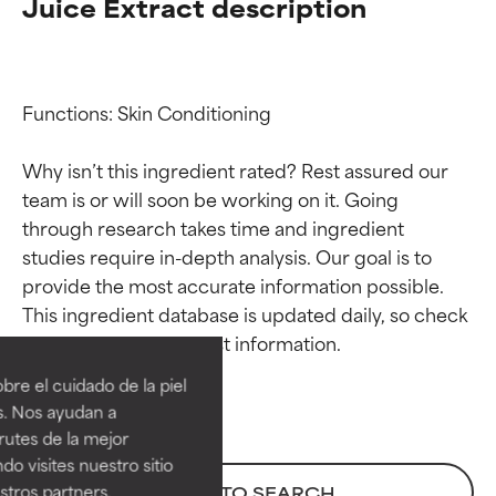
Juice Extract description
Functions: Skin Conditioning

Why isn’t this ingredient rated? Rest assured our 
team is or will soon be working on it. Going 
through research takes time and ingredient 
studies require in-depth analysis. Our goal is to 
provide the most accurate information possible. 
Calificaciones de
Calificaciones de
This ingredient database is updated daily, so check 
ingredientes
ingredientes
re el cuidado de la piel
EXCELENTE
EXCELENTE
s. Nos ayudan a
Ingrediente sobresaliente con
Ingrediente sobresaliente con
rutes de la mejor
beneficios reales para la piel. Su
beneficios reales para la piel. Su
do visites nuestro sitio
eficacia está demostrada y
eficacia está demostrada y
tros partners,
BACK TO SEARCH