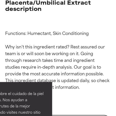
Placenta/Umbilical Extract
description
Functions: Humectant, Skin Conditioning

Why isn’t this ingredient rated? Rest assured our 
team is or will soon be working on it. Going 
through research takes time and ingredient 
studies require in-depth analysis. Our goal is to 
Calificaciones de
Calificaciones de
provide the most accurate information possible. 
This ingredient database is updated daily, so check 
ingredientes
ingredientes
re el cuidado de la piel
EXCELENTE
EXCELENTE
s. Nos ayudan a
Ingrediente sobresaliente con
Ingrediente sobresaliente con
rutes de la mejor
beneficios reales para la piel. Su
beneficios reales para la piel. Su
do visites nuestro sitio