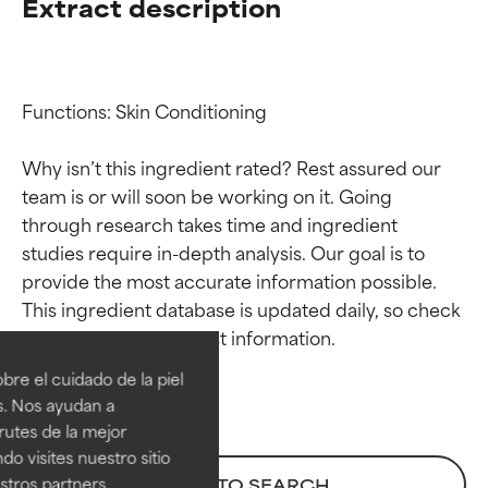
Extract description
Functions: Skin Conditioning

Why isn’t this ingredient rated? Rest assured our 
team is or will soon be working on it. Going 
through research takes time and ingredient 
studies require in-depth analysis. Our goal is to 
provide the most accurate information possible. 
Calificaciones de
Calificaciones de
This ingredient database is updated daily, so check 
ingredientes
ingredientes
re el cuidado de la piel
EXCELENTE
EXCELENTE
s. Nos ayudan a
Ingrediente sobresaliente con
Ingrediente sobresaliente con
rutes de la mejor
beneficios reales para la piel. Su
beneficios reales para la piel. Su
do visites nuestro sitio
eficacia está demostrada y
eficacia está demostrada y
tros partners,
BACK TO SEARCH