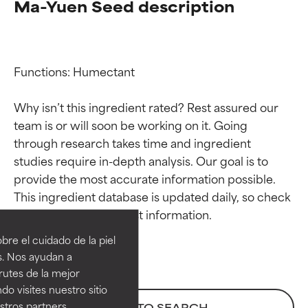
Ma-Yuen Seed description
Functions: Humectant

Why isn’t this ingredient rated? Rest assured our 
team is or will soon be working on it. Going 
through research takes time and ingredient 
studies require in-depth analysis. Our goal is to 
provide the most accurate information possible. 
Calificaciones de
Calificaciones de
This ingredient database is updated daily, so check 
ingredientes
ingredientes
re el cuidado de la piel
EXCELENTE
EXCELENTE
s. Nos ayudan a
Ingrediente sobresaliente con
Ingrediente sobresaliente con
rutes de la mejor
beneficios reales para la piel. Su
beneficios reales para la piel. Su
do visites nuestro sitio
eficacia está demostrada y
eficacia está demostrada y
tros partners,
BACK TO SEARCH