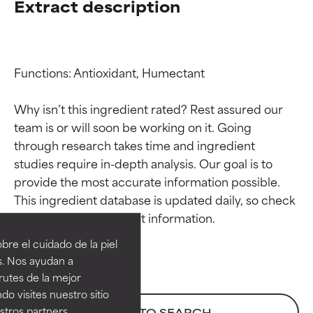
Extract description
Functions: Antioxidant, Humectant

Why isn’t this ingredient rated? Rest assured our 
team is or will soon be working on it. Going 
through research takes time and ingredient 
studies require in-depth analysis. Our goal is to 
provide the most accurate information possible. 
Calificaciones de
Calificaciones de
This ingredient database is updated daily, so check 
ingredientes
ingredientes
re el cuidado de la piel
EXCELENTE
EXCELENTE
s. Nos ayudan a
Ingrediente sobresaliente con
Ingrediente sobresaliente con
rutes de la mejor
beneficios reales para la piel. Su
beneficios reales para la piel. Su
do visites nuestro sitio
eficacia está demostrada y
eficacia está demostrada y
tros partners,
BACK TO SEARCH