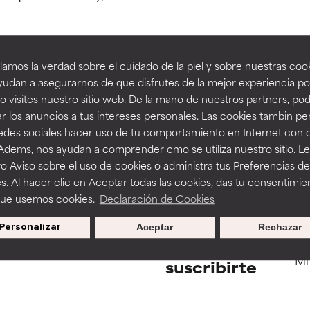
estudios independientes.
estudios independientes.
an beneficiosos como los de la categoría excelente, suelen ser 
an beneficiosos como los de la categoría excelente, suelen ser 
amos la verdad sobre el cuidado de la piel y sobre nuestras cook
ra, la estabilidad o la absorción de una fórmula.
ra, la estabilidad o la absorción de una fórmula.
udan a asegurarnos de que disfrutes de la mejor experiencia po
BACK TO SEARCH
 visites nuestro sitio web. De la mano de nuestros partners, p
E
E
r los anuncios a tus intereses personales. Las cookies tambin p
ciertas limitaciones en cuanto a su apariencia, estabilidad o efic
ciertas limitaciones en cuanto a su apariencia, estabilidad o efic
redes sociales hacer uso de tu comportamiento en Internet con 
s básicos o que no cuentan con suficiente respaldo científico.
s básicos o que no cuentan con suficiente respaldo científico.
 Adems, nos ayudan a comprender cmo se utiliza nuestro sitio. L
s used to assess ingredients in this dictionary. Regulations regar
o Aviso sobre el uso de cookies o administra tus Preferencias de
OMENDABLE
OMENDABLE
s. Al hacer clic en Aceptar todas las cookies, das tu consentimie
recer algunos beneficios se recomienda evitarlo por su probab
recer algunos beneficios se recomienda evitarlo por su probab
que usemos cookies.
Declaración de Cookies
ecialmente si se combina con otros ingredientes problemáticos.
ecialmente si se combina con otros ingredientes problemáticos.
Personalizar
Aceptar
Rechazar
EJABLE
EJABLE
Promociones exclusivas al
suscribirte
rovocar efectos adversos como irritación, inflamación o seque
rovocar efectos adversos como irritación, inflamación o seque
 se utiliza en altas concentraciones o junto con otros ingrediente
 se utiliza en altas concentraciones o junto con otros ingrediente