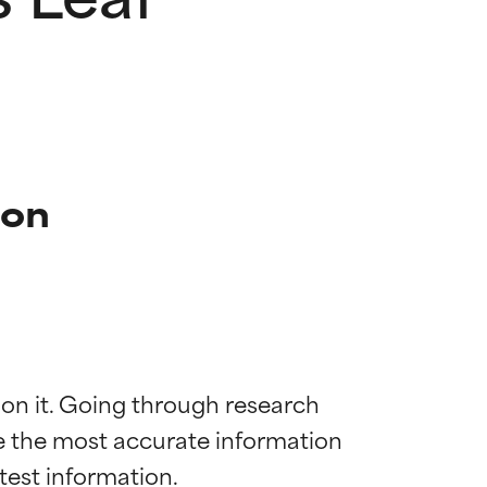
ion
 on it. Going through research 
de the most accurate information 
mostrada y
mostrada y