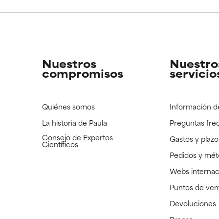
CAR
CAR
strado, pero con la información científica disponible pendiente d
strado, pero con la información científica disponible pendiente d
Nuestros
Nuestro
compromisos
servicio
Quiénes somos
Información d
La historia de Paula
Preguntas fre
Consejo de Expertos
Gastos y plazo
Científicos
Pedidos y mé
Webs internac
Puntos de ven
Devoluciones