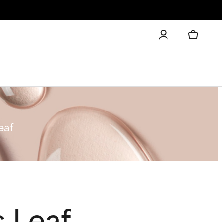
eaf
s Leaf