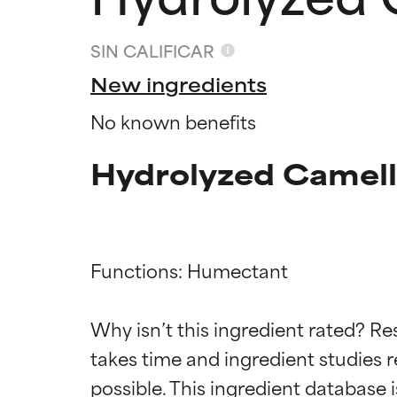
SIN CALIFICAR
New ingredients
No known benefits
Hydrolyzed Camelli
Functions: Humectant

Califica
Califica
Why isn’t this ingredient rated? Re
takes time and ingredient studies r
EXCELENTE
EXCELENTE
Ingrediente sobr
Ingrediente sobr