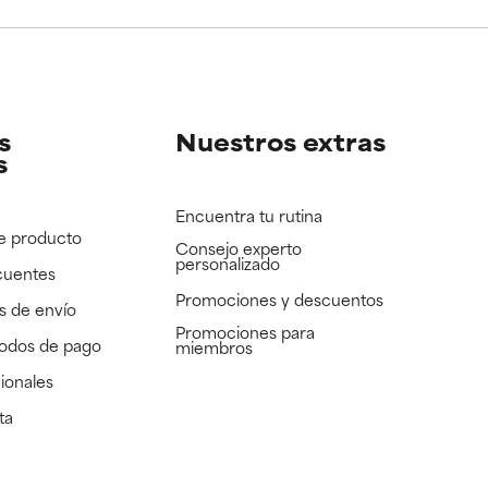
e revisar.
e revisar.
s
Nuestros extras
s
Encuentra tu rutina
e producto
Consejo experto
personalizado
cuentes
Promociones y descuentos​
s de envío
Promociones para
todos de pago
miembros
ionales
ta