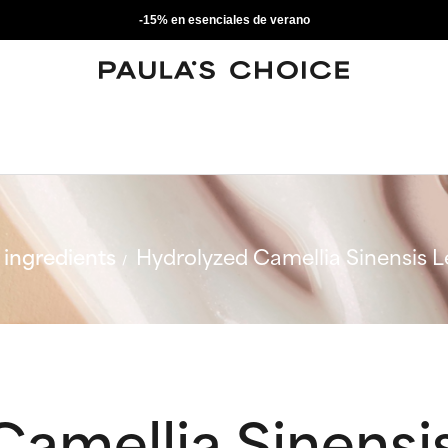
-15% en esenciales de verano
ingredients
Hydrolyzed Camellia Sinensis L
amellia Sinensi