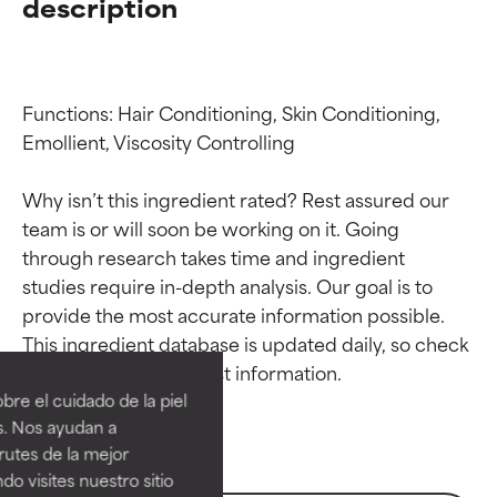
description
Functions: Hair Conditioning, Skin Conditioning, 
Emollient, Viscosity Controlling

Why isn’t this ingredient rated? Rest assured our 
team is or will soon be working on it. Going 
through research takes time and ingredient 
studies require in-depth analysis. Our goal is to 
provide the most accurate information possible. 
Calificaciones de
Calificaciones de
This ingredient database is updated daily, so check 
ingredientes
ingredientes
re el cuidado de la piel
EXCELENTE
EXCELENTE
s. Nos ayudan a
Ingrediente sobresaliente con
Ingrediente sobresaliente con
rutes de la mejor
beneficios reales para la piel. Su
beneficios reales para la piel. Su
do visites nuestro sitio