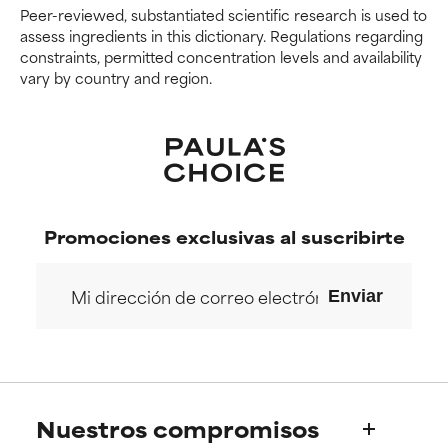
Peer-reviewed, substantiated scientific research is used to
efectos adversos como
efectos adversos como
assess ingredients in this dictionary. Regulations regarding
irritación, inflamación o
irritación, inflamación o
constraints, permitted concentration levels and availability
sequedad, especialmente si se
sequedad, especialmente si se
vary by country and region.
utiliza en altas concentraciones
utiliza en altas concentraciones
o junto con otros ingredientes
o junto con otros ingredientes
irritantes.
irritantes.
SIN CALIFICAR
SIN CALIFICAR
Ingrediente registrado, pero
Ingrediente registrado, pero
con la información científica
con la información científica
Promociones exclusivas al suscribirte
disponible pendiente de revisar.
disponible pendiente de revisar.
Enviar
Nuestros compromisos