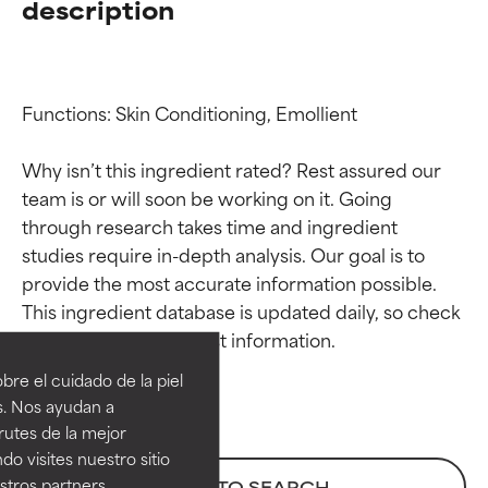
description
Functions: Skin Conditioning, Emollient

Why isn’t this ingredient rated? Rest assured our 
team is or will soon be working on it. Going 
through research takes time and ingredient 
studies require in-depth analysis. Our goal is to 
provide the most accurate information possible. 
Calificaciones de
Calificaciones de
This ingredient database is updated daily, so check 
ingredientes
ingredientes
re el cuidado de la piel
EXCELENTE
EXCELENTE
s. Nos ayudan a
Ingrediente sobresaliente con
Ingrediente sobresaliente con
rutes de la mejor
beneficios reales para la piel. Su
beneficios reales para la piel. Su
do visites nuestro sitio
eficacia está demostrada y
eficacia está demostrada y
tros partners,
BACK TO SEARCH