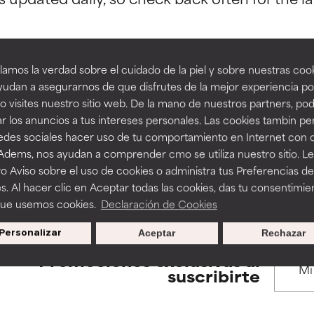
estudios independientes.
estudios independientes.
an beneficiosos como los de la categoría excelente, suelen ser 
an beneficiosos como los de la categoría excelente, suelen ser 
amos la verdad sobre el cuidado de la piel y sobre nuestras cook
ra, la estabilidad o la absorción de una fórmula.
ra, la estabilidad o la absorción de una fórmula.
udan a asegurarnos de que disfrutes de la mejor experiencia po
BACK TO SEARCH
 visites nuestro sitio web. De la mano de nuestros partners, p
E
E
r los anuncios a tus intereses personales. Las cookies tambin p
ciertas limitaciones en cuanto a su apariencia, estabilidad o efic
ciertas limitaciones en cuanto a su apariencia, estabilidad o efic
redes sociales hacer uso de tu comportamiento en Internet con 
s básicos o que no cuentan con suficiente respaldo científico.
s básicos o que no cuentan con suficiente respaldo científico.
 Adems, nos ayudan a comprender cmo se utiliza nuestro sitio. L
o Aviso sobre el uso de cookies o administra tus Preferencias de
s used to assess ingredients in this dictionary. Regulations regar
OMENDABLE
OMENDABLE
s. Al hacer clic en Aceptar todas las cookies, das tu consentimie
recer algunos beneficios se recomienda evitarlo por su probab
recer algunos beneficios se recomienda evitarlo por su probab
que usemos cookies.
Declaración de Cookies
ecialmente si se combina con otros ingredientes problemáticos.
ecialmente si se combina con otros ingredientes problemáticos.
Personalizar
Aceptar
Rechazar
EJABLE
EJABLE
Promociones exclusivas al
rovocar efectos adversos como irritación, inflamación o seque
rovocar efectos adversos como irritación, inflamación o seque
suscribirte
 se utiliza en altas concentraciones o junto con otros ingrediente
 se utiliza en altas concentraciones o junto con otros ingrediente