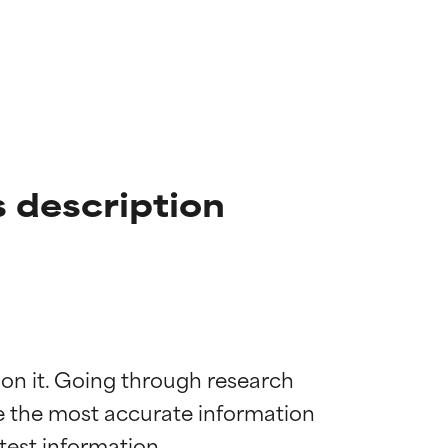
 description
 on it. Going through research 
de the most accurate information 
mostrada y
mostrada y