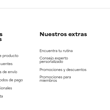
e revisar.
e revisar.
s
Nuestros extras
s
Encuentra tu rutina
e producto
Consejo experto
personalizado
cuentes
Promociones y descuentos​
s de envío
Promociones para
todos de pago
miembros
ionales
ta