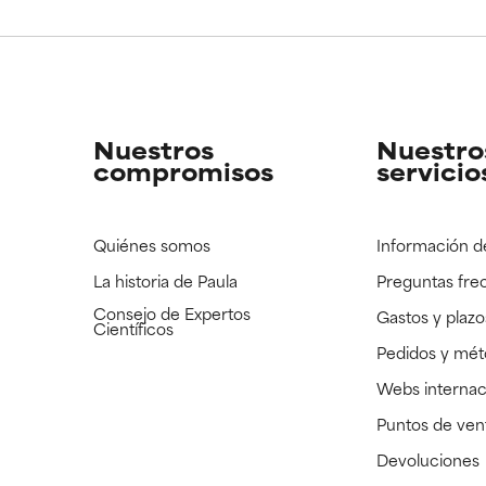
CAR
CAR
strado, pero con la información científica disponible pendiente d
strado, pero con la información científica disponible pendiente d
Nuestros
Nuestro
compromisos
servicio
Quiénes somos
Información d
La historia de Paula
Preguntas fre
Consejo de Expertos
Gastos y plazo
Científicos
Pedidos y mé
Webs internac
Puntos de ven
Devoluciones