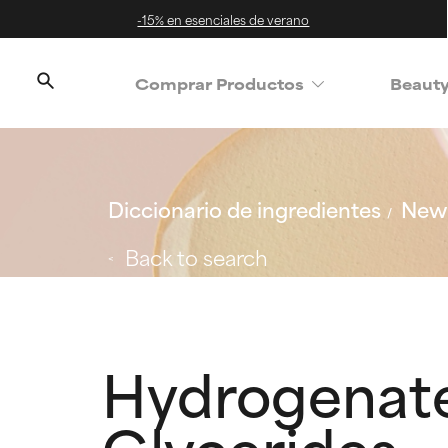
-15% en esenciales de verano
Comprar Productos
Beaut
Diccionario de ingredientes
New 
Back to search
Hydrogenate
Glycerides