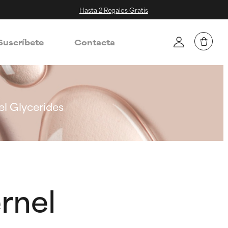
Hasta 2 Regalos Gratis
Suscríbete
Contacta
l Glycerides
rnel