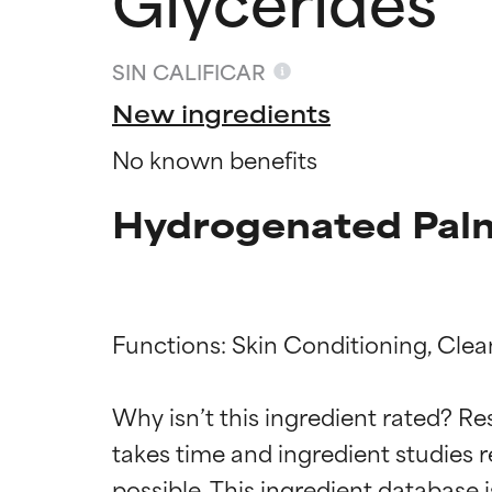
SIN CALIFICAR
New ingredients
No known benefits
Hydrogenated Palm
Functions: Skin Conditioning, Clean
Califica
Califica
Why isn’t this ingredient rated? Re
takes time and ingredient studies r
EXCELENTE
EXCELENTE
Ingrediente sobr
Ingrediente sobr