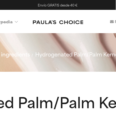
Envío GRATIS desde 40 €
ypedia
ingredients
Hydrogenated Palm/Palm Kerne
d Palm/Palm Ke