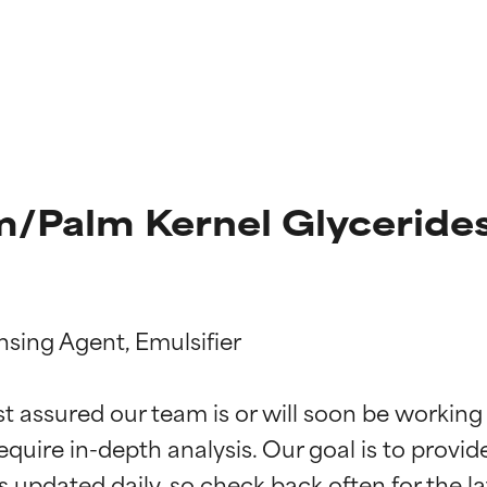
/Palm Kernel Glycerides
sing Agent, Emulsifier

ciones de ingredientes
ciones de ingredientes
st assured our team is or will soon be working
equire in-depth analysis. Our goal is to provi
esaliente con beneficios reales para la piel. Su eficacia está de
esaliente con beneficios reales para la piel. Su eficacia está de