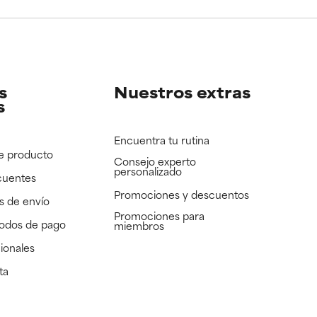
e revisar.
e revisar.
s
Nuestros extras
s
Encuentra tu rutina
e producto
Consejo experto
personalizado
cuentes
Promociones y descuentos​
s de envío
Promociones para
todos de pago
miembros
ionales
ta