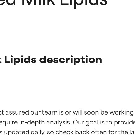
Lipids description
ciones de ingredientes
ciones de ingredientes
st assured our team is or will soon be working
equire in-depth analysis. Our goal is to provi
esaliente con beneficios reales para la piel. Su eficacia está de
esaliente con beneficios reales para la piel. Su eficacia está de