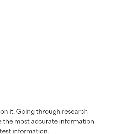
 on it. Going through research 
de the most accurate information 
mostrada y
mostrada y