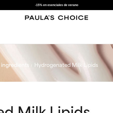
-15% en esenciales de verano
ingredients
Hydrogenated Milk Lipids
d Milk Lipids