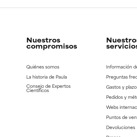
CAR
CAR
strado, pero con la información científica disponible pendiente d
strado, pero con la información científica disponible pendiente d
Nuestros
Nuestro
compromisos
servicio
Quiénes somos
Información d
La historia de Paula
Preguntas fre
Consejo de Expertos
Gastos y plazo
Científicos
Pedidos y mé
Webs internac
Puntos de ven
Devoluciones