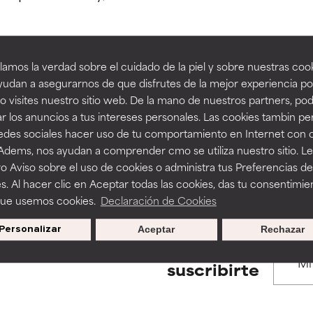
estudios independientes.
estudios independientes.
an beneficiosos como los de la categoría excelente, suelen ser 
an beneficiosos como los de la categoría excelente, suelen ser 
amos la verdad sobre el cuidado de la piel y sobre nuestras cook
ra, la estabilidad o la absorción de una fórmula.
ra, la estabilidad o la absorción de una fórmula.
udan a asegurarnos de que disfrutes de la mejor experiencia po
BACK TO SEARCH
 visites nuestro sitio web. De la mano de nuestros partners, p
E
E
r los anuncios a tus intereses personales. Las cookies tambin p
ciertas limitaciones en cuanto a su apariencia, estabilidad o efic
ciertas limitaciones en cuanto a su apariencia, estabilidad o efic
redes sociales hacer uso de tu comportamiento en Internet con 
s básicos o que no cuentan con suficiente respaldo científico.
s básicos o que no cuentan con suficiente respaldo científico.
 Adems, nos ayudan a comprender cmo se utiliza nuestro sitio. L
s used to assess ingredients in this dictionary. Regulations regar
o Aviso sobre el uso de cookies o administra tus Preferencias de
OMENDABLE
OMENDABLE
s. Al hacer clic en Aceptar todas las cookies, das tu consentimie
recer algunos beneficios se recomienda evitarlo por su probab
recer algunos beneficios se recomienda evitarlo por su probab
que usemos cookies.
Declaración de Cookies
ecialmente si se combina con otros ingredientes problemáticos.
ecialmente si se combina con otros ingredientes problemáticos.
Personalizar
Aceptar
Rechazar
EJABLE
EJABLE
Promociones exclusivas al
suscribirte
rovocar efectos adversos como irritación, inflamación o seque
rovocar efectos adversos como irritación, inflamación o seque
 se utiliza en altas concentraciones o junto con otros ingrediente
 se utiliza en altas concentraciones o junto con otros ingrediente