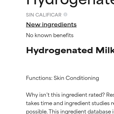
SIN CALIFICAR
New ingredients
No known benefits
Hydrogenated Milk 
Functions: Skin Conditioning

Califica
Califica
Why isn’t this ingredient rated? Re
takes time and ingredient studies r
EXCELENTE
EXCELENTE
Ingrediente sobr
Ingrediente sobr