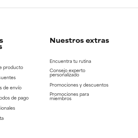
e revisar.
e revisar.
s
Nuestros extras
s
Encuentra tu rutina
e producto
Consejo experto
personalizado
cuentes
Promociones y descuentos​
s de envío
Promociones para
todos de pago
miembros
ionales
ta