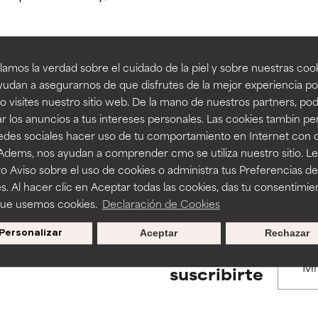
estudios independientes.
estudios independientes.
an beneficiosos como los de la categoría excelente, suelen ser 
an beneficiosos como los de la categoría excelente, suelen ser 
amos la verdad sobre el cuidado de la piel y sobre nuestras cook
ra, la estabilidad o la absorción de una fórmula.
ra, la estabilidad o la absorción de una fórmula.
udan a asegurarnos de que disfrutes de la mejor experiencia po
BACK TO SEARCH
 visites nuestro sitio web. De la mano de nuestros partners, p
E
E
r los anuncios a tus intereses personales. Las cookies tambin p
ciertas limitaciones en cuanto a su apariencia, estabilidad o efic
ciertas limitaciones en cuanto a su apariencia, estabilidad o efic
redes sociales hacer uso de tu comportamiento en Internet con 
s básicos o que no cuentan con suficiente respaldo científico.
s básicos o que no cuentan con suficiente respaldo científico.
 Adems, nos ayudan a comprender cmo se utiliza nuestro sitio. L
s used to assess ingredients in this dictionary. Regulations regar
o Aviso sobre el uso de cookies o administra tus Preferencias de
OMENDABLE
OMENDABLE
s. Al hacer clic en Aceptar todas las cookies, das tu consentimie
recer algunos beneficios se recomienda evitarlo por su probab
recer algunos beneficios se recomienda evitarlo por su probab
que usemos cookies.
Declaración de Cookies
ecialmente si se combina con otros ingredientes problemáticos.
ecialmente si se combina con otros ingredientes problemáticos.
Personalizar
Aceptar
Rechazar
EJABLE
EJABLE
Promociones exclusivas al
suscribirte
rovocar efectos adversos como irritación, inflamación o seque
rovocar efectos adversos como irritación, inflamación o seque
 se utiliza en altas concentraciones o junto con otros ingrediente
 se utiliza en altas concentraciones o junto con otros ingrediente