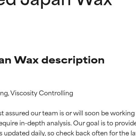
n Wax description
ng, Viscosity Controlling

ciones de ingredientes
ciones de ingredientes
st assured our team is or will soon be working
equire in-depth analysis. Our goal is to provi
esaliente con beneficios reales para la piel. Su eficacia está de
esaliente con beneficios reales para la piel. Su eficacia está de