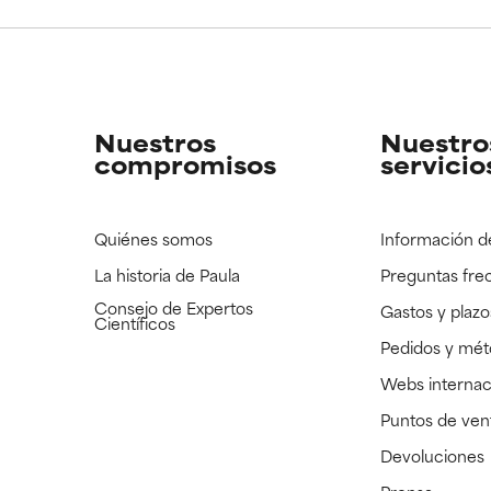
CAR
CAR
strado, pero con la información científica disponible pendiente d
strado, pero con la información científica disponible pendiente d
Nuestros
Nuestro
compromisos
servicio
Quiénes somos
Información d
La historia de Paula
Preguntas fre
Consejo de Expertos
Gastos y plazo
Científicos
Pedidos y mé
Webs internac
Puntos de ven
Devoluciones