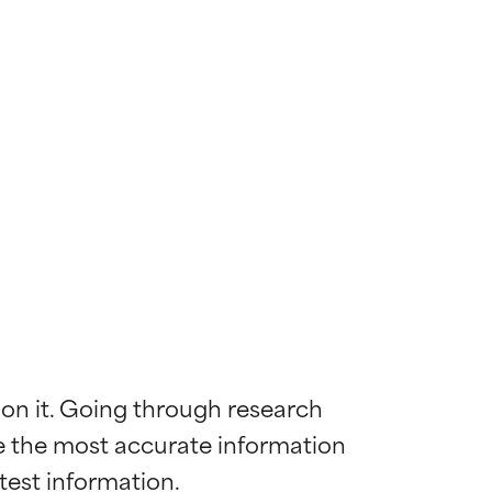
 on it. Going through research 
de the most accurate information 
mostrada y
mostrada y