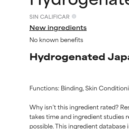
SIN CALIFICAR
New ingredients
No known benefits
Hydrogenated Japa
Functions: Binding, Skin Conditioni
Califica
Califica
Why isn’t this ingredient rated? Re
takes time and ingredient studies r
EXCELENTE
EXCELENTE
Ingrediente sobr
Ingrediente sobr