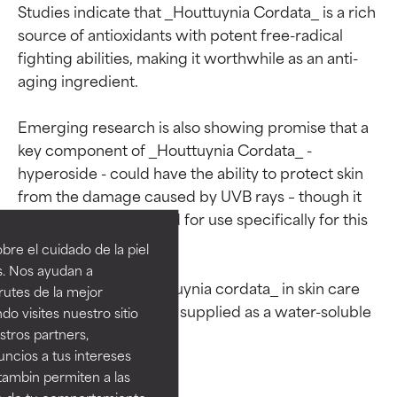
Studies indicate that _Houttuynia Cordata_ is a rich 
source of antioxidants with potent free-radical 
fighting abilities, making it worthwhile as an anti-
aging ingredient.

Emerging research is also showing promise that a 
key component of _Houttuynia Cordata_ - 
hyperoside - could have the ability to protect skin 
Calificaciones de
Calificaciones de
from the damage caused by UVB rays – though it 
ingredientes
ingredientes
has not been approved for use specifically for this 
purpose.

re el cuidado de la piel
EXCELENTE
EXCELENTE
s. Nos ayudan a
Usage levels of _Houttuynia cordata_ in skin care 
Ingrediente sobresaliente con
Ingrediente sobresaliente con
rutes de la mejor
beneficios reales para la piel. Su
beneficios reales para la piel. Su
range from 1–3% when supplied as a water-soluble 
do visites nuestro sitio
eficacia está demostrada y
eficacia está demostrada y
tros partners,
respaldada por estudios
respaldada por estudios
ncios a tus intereses
independientes.
independientes.
tambin permiten a las
so de tu comportamiento