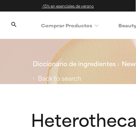
-15% en esenciales de verano
Comprar Productos
Beaut
Diccionario de ingredientes
New 
Back to search
Heterotheca 