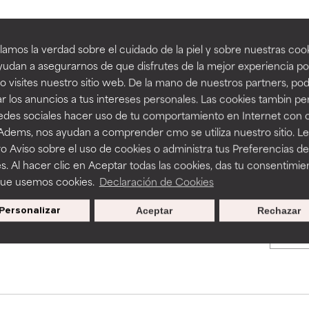
an beneficiosos como los de la categoría excelente, suelen ser 
an beneficiosos como los de la categoría excelente, suelen ser 
amos la verdad sobre el cuidado de la piel y sobre nuestras cook
BACK TO SEARCH
ra, la estabilidad o la absorción de una fórmula.
ra, la estabilidad o la absorción de una fórmula.
udan a asegurarnos de que disfrutes de la mejor experiencia po
 visites nuestro sitio web. De la mano de nuestros partners, p
E
E
r los anuncios a tus intereses personales. Las cookies tambin p
ciertas limitaciones en cuanto a su apariencia, estabilidad o efic
ciertas limitaciones en cuanto a su apariencia, estabilidad o efic
redes sociales hacer uso de tu comportamiento en Internet con 
s básicos o que no cuentan con suficiente respaldo científico.
s básicos o que no cuentan con suficiente respaldo científico.
s used to assess ingredients in this dictionary. Regulations regar
 Adems, nos ayudan a comprender cmo se utiliza nuestro sitio. L
o Aviso sobre el uso de cookies o administra tus Preferencias de
OMENDABLE
OMENDABLE
s. Al hacer clic en Aceptar todas las cookies, das tu consentimie
recer algunos beneficios se recomienda evitarlo por su probab
recer algunos beneficios se recomienda evitarlo por su probab
que usemos cookies.
Declaración de Cookies
ecialmente si se combina con otros ingredientes problemáticos.
ecialmente si se combina con otros ingredientes problemáticos.
Personalizar
Aceptar
Rechazar
Promociones exclusivas al
EJABLE
EJABLE
suscribirte
rovocar efectos adversos como irritación, inflamación o seque
rovocar efectos adversos como irritación, inflamación o seque
 se utiliza en altas concentraciones o junto con otros ingrediente
 se utiliza en altas concentraciones o junto con otros ingrediente
CAR
CAR