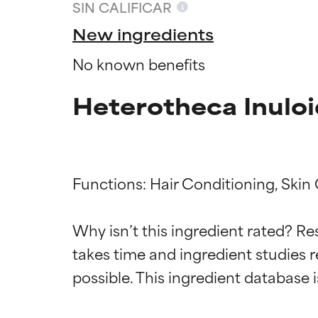
SIN CALIFICAR
New ingredients
No known benefits
Heterotheca Inuloi
Functions: Hair Conditioning, Skin 
Califica
Califica
Why isn’t this ingredient rated? Re
takes time and ingredient studies r
EXCELENTE
EXCELENTE
Ingrediente sobr
Ingrediente sobr
respaldada por 
respaldada por 