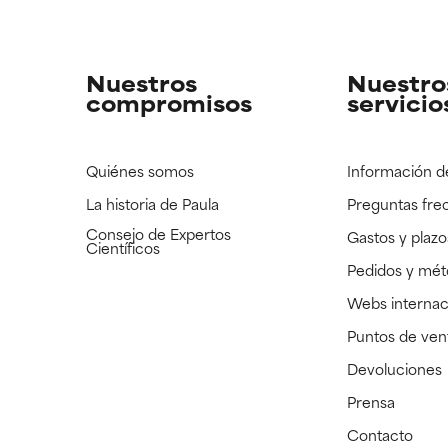
strado, pero con la información científica disponible pendiente d
strado, pero con la información científica disponible pendiente d
Nuestros
Nuestro
compromisos
servicio
Quiénes somos
Información d
La historia de Paula
Preguntas fre
Consejo de Expertos
Gastos y plazo
Científicos
Pedidos y mé
Webs internac
Puntos de ven
Devoluciones
Prensa
Contacto