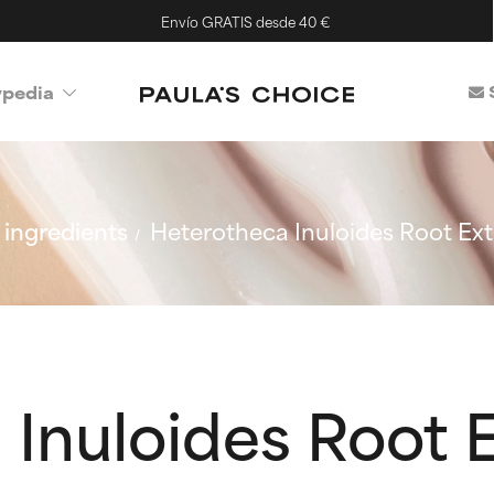
Envío GRATIS desde 40 €
ypedia
ingredients
Heterotheca Inuloides Root Ext
Inuloides Root 