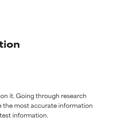
tion
 on it. Going through research 
de the most accurate information 
mostrada y
mostrada y