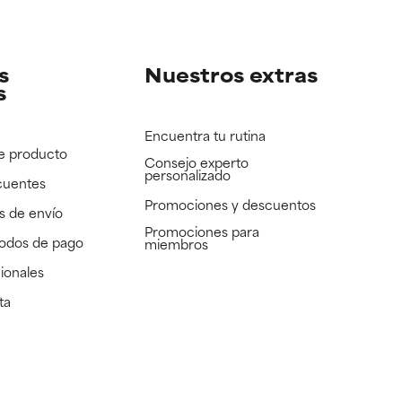
e revisar.
e revisar.
s
Nuestros extras
s
Encuentra tu rutina
e producto
Consejo experto
personalizado
cuentes
Promociones y descuentos​
s de envío
Promociones para
todos de pago
miembros
ionales
ta