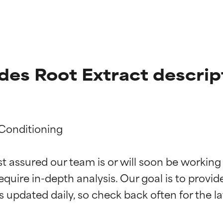
des Root Extract descrip
Conditioning

ciones de ingredientes
ciones de ingredientes
st assured our team is or will soon be working
equire in-depth analysis. Our goal is to provi
esaliente con beneficios reales para la piel. Su eficacia está de
esaliente con beneficios reales para la piel. Su eficacia está de
estudios independientes.
estudios independientes.