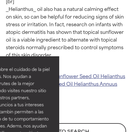
[br]

_Helianthus_ oil also has a natural calming effect 
on skin, so can be helpful for reducing signs of skin 
stress or irritation. In fact, research on infants with 
atopic dermatitis has shown that topical sunflower 
oil is a viable ingredient to alternate with topical 
Calificaciones de
Calificaciones de
steroids normally prescribed to control symptoms 
ingredientes
ingredientes
re el cuidado de la piel
EXCELENTE
EXCELENTE
Related ingredients:
Sunflower Seed Oil
Helianthus
s. Nos ayudan a
Annuus (Sunflower) Seed Oil
Helianthus Annuus
Ingrediente sobresaliente con
Ingrediente sobresaliente con
rutes de la mejor
beneficios reales para la piel. Su
beneficios reales para la piel. Su
do visites nuestro sitio
Seed Oil
eficacia está demostrada y
eficacia está demostrada y
tros partners,
respaldada por estudios
respaldada por estudios
ncios a tus intereses
independientes.
independientes.
tambin permiten a las
so de tu comportamiento
BUENO
BUENO
ines. Adems, nos ayudan
Aunque no son tan beneficiosos
Aunque no son tan beneficiosos
BACK TO SEARCH