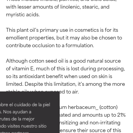
with lesser amounts of linolenic, stearic, and 
myristic acids.

This plant oil’s primary use in cosmetics is for its 
emollient properties, but it may also be chosen to 
contribute occlusion to a formulation.

Although cotton seed oil is a good natural source 
of vitamin E, much of this is lost during processing, 
so its antioxidant benefit when used on skin is 
Calificaciones de
Calificaciones de
limited. Despite this limitation, it’s among the more 
stable oils when exposed to air.

ingredientes
ingredientes
re el cuidado de la piel
The safety of _Gossypium herbaceum_ (cotton) 
EXCELENTE
EXCELENTE
s. Nos ayudan a
seed oil has been evaluated and amounts up to 21% 
Ingrediente sobresaliente con
Ingrediente sobresaliente con
rutes de la mejor
are considered non-sensitizing and non-irritating 
beneficios reales para la piel. Su
beneficios reales para la piel. Su
do visites nuestro sitio
to skin. Suppliers must ensure their source of this 
eficacia está demostrada y
eficacia está demostrada y
tros partners,