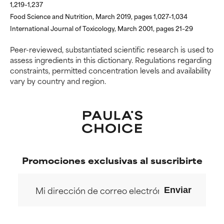
1,219–1,237
POCO
POCO
Food Science and Nutrition, March 2019, pages 1,027–1,034
RECOMENDABLE
RECOMENDABLE
International Journal of Toxicology, March 2001, pages 21–29
Aunque puede ofrecer algunos
Aunque puede ofrecer algunos
Peer-reviewed, substantiated scientific research is used to
beneficios se recomienda
beneficios se recomienda
assess ingredients in this dictionary. Regulations regarding
evitarlo por su probabilidad de
evitarlo por su probabilidad de
constraints, permitted concentration levels and availability
causar irritación, especialmente
causar irritación, especialmente
vary by country and region.
si se combina con otros
si se combina con otros
ingredientes problemáticos.
ingredientes problemáticos.
DESACONSEJABLE
DESACONSEJABLE
Ha demostrado provocar
Ha demostrado provocar
efectos adversos como
efectos adversos como
irritación, inflamación o
irritación, inflamación o
Promociones exclusivas al suscribirte
sequedad, especialmente si se
sequedad, especialmente si se
utiliza en altas concentraciones
utiliza en altas concentraciones
o junto con otros ingredientes
o junto con otros ingredientes
Enviar
irritantes.
irritantes.
SIN CALIFICAR
SIN CALIFICAR