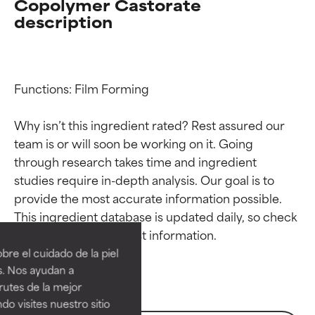
Copolymer Castorate
description
Functions: Film Forming

Why isn’t this ingredient rated? Rest assured our 
team is or will soon be working on it. Going 
through research takes time and ingredient 
studies require in-depth analysis. Our goal is to 
provide the most accurate information possible. 
Calificaciones de
Calificaciones de
This ingredient database is updated daily, so check 
ingredientes
ingredientes
re el cuidado de la piel
EXCELENTE
EXCELENTE
s. Nos ayudan a
Ingrediente sobresaliente con
Ingrediente sobresaliente con
rutes de la mejor
beneficios reales para la piel. Su
beneficios reales para la piel. Su
do visites nuestro sitio