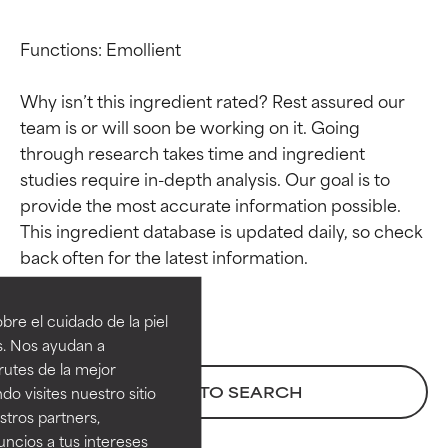
Functions: Emollient

Why isn’t this ingredient rated? Rest assured our 
team is or will soon be working on it. Going 
through research takes time and ingredient 
studies require in-depth analysis. Our goal is to 
provide the most accurate information possible. 
This ingredient database is updated daily, so check 
Calificaciones de
Calificaciones de
ingredientes
ingredientes
re el cuidado de la piel
EXCELENTE
EXCELENTE
s. Nos ayudan a
Ingrediente sobresaliente con
Ingrediente sobresaliente con
rutes de la mejor
beneficios reales para la piel. Su
beneficios reales para la piel. Su
BACK TO SEARCH
do visites nuestro sitio
eficacia está demostrada y
eficacia está demostrada y
tros partners,
respaldada por estudios
respaldada por estudios
ncios a tus intereses