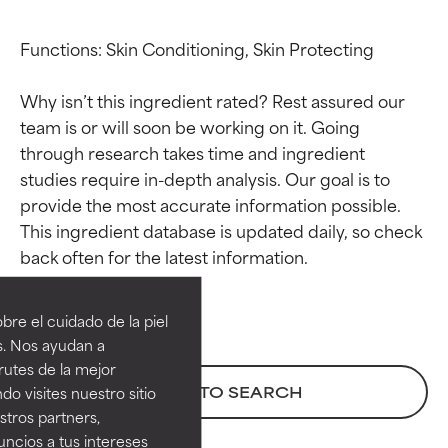
Functions: Skin Conditioning, Skin Protecting

Why isn’t this ingredient rated? Rest assured our 
team is or will soon be working on it. Going 
through research takes time and ingredient 
studies require in-depth analysis. Our goal is to 
provide the most accurate information possible. 
This ingredient database is updated daily, so check 
Calificaciones de
Calificaciones de
ingredientes
ingredientes
re el cuidado de la piel
EXCELENTE
EXCELENTE
s. Nos ayudan a
Ingrediente sobresaliente con
Ingrediente sobresaliente con
rutes de la mejor
beneficios reales para la piel. Su
beneficios reales para la piel. Su
BACK TO SEARCH
do visites nuestro sitio
eficacia está demostrada y
eficacia está demostrada y
tros partners,
respaldada por estudios
respaldada por estudios
ncios a tus intereses