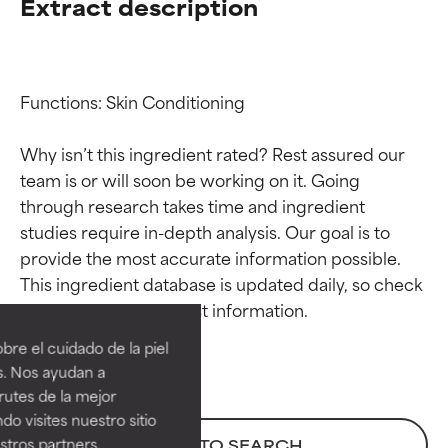
Extract description
Functions: Skin Conditioning

Why isn’t this ingredient rated? Rest assured our 
team is or will soon be working on it. Going 
through research takes time and ingredient 
studies require in-depth analysis. Our goal is to 
provide the most accurate information possible. 
Calificaciones de
Calificaciones de
This ingredient database is updated daily, so check 
ingredientes
ingredientes
re el cuidado de la piel
EXCELENTE
EXCELENTE
s. Nos ayudan a
Ingrediente sobresaliente con
Ingrediente sobresaliente con
rutes de la mejor
beneficios reales para la piel. Su
beneficios reales para la piel. Su
do visites nuestro sitio
eficacia está demostrada y
eficacia está demostrada y
tros partners,
BACK TO SEARCH