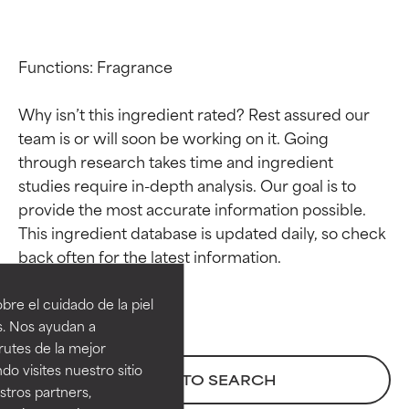
Functions: Fragrance

Why isn’t this ingredient rated? Rest assured our 
team is or will soon be working on it. Going 
through research takes time and ingredient 
studies require in-depth analysis. Our goal is to 
provide the most accurate information possible. 
This ingredient database is updated daily, so check 
Calificaciones de
Calificaciones de
ingredientes
ingredientes
re el cuidado de la piel
EXCELENTE
EXCELENTE
s. Nos ayudan a
Ingrediente sobresaliente con
Ingrediente sobresaliente con
rutes de la mejor
beneficios reales para la piel. Su
beneficios reales para la piel. Su
do visites nuestro sitio
BACK TO SEARCH
eficacia está demostrada y
eficacia está demostrada y
tros partners,
respaldada por estudios
respaldada por estudios