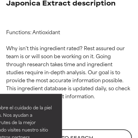
Japonica Extract description
Functions: Antioxidant

Why isn’t this ingredient rated? Rest assured our 
team is or will soon be working on it. Going 
through research takes time and ingredient 
studies require in-depth analysis. Our goal is to 
provide the most accurate information possible. 
Calificaciones de
Calificaciones de
This ingredient database is updated daily, so check 
ingredientes
ingredientes
re el cuidado de la piel
EXCELENTE
EXCELENTE
s. Nos ayudan a
Ingrediente sobresaliente con
Ingrediente sobresaliente con
rutes de la mejor
beneficios reales para la piel. Su
beneficios reales para la piel. Su
do visites nuestro sitio
eficacia está demostrada y
eficacia está demostrada y
tros partners,
BACK TO SEARCH