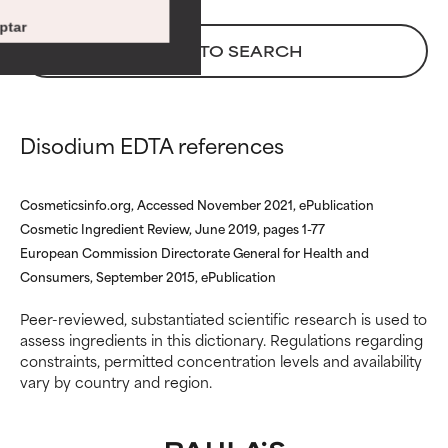
eficacia. A veces, son
eficacia. A veces, son
ptar
ingredientes básicos o que no
ingredientes básicos o que no
BACK TO SEARCH
cuentan con suficiente
cuentan con suficiente
respaldo científico.
respaldo científico.
POCO
POCO
Disodium EDTA references
RECOMENDABLE
RECOMENDABLE
Aunque puede ofrecer algunos
Aunque puede ofrecer algunos
Cosmeticsinfo.org, Accessed November 2021, ePublication
beneficios se recomienda
beneficios se recomienda
Cosmetic Ingredient Review, June 2019, pages 1-77
evitarlo por su probabilidad de
evitarlo por su probabilidad de
causar irritación, especialmente
causar irritación, especialmente
European Commission Directorate General for Health and
si se combina con otros
si se combina con otros
Consumers, September 2015, ePublication
ingredientes problemáticos.
ingredientes problemáticos.
Peer-reviewed, substantiated scientific research is used to
assess ingredients in this dictionary. Regulations regarding
DESACONSEJABLE
DESACONSEJABLE
constraints, permitted concentration levels and availability
Ha demostrado provocar
Ha demostrado provocar
vary by country and region.
efectos adversos como
efectos adversos como
irritación, inflamación o
irritación, inflamación o
sequedad, especialmente si se
sequedad, especialmente si se