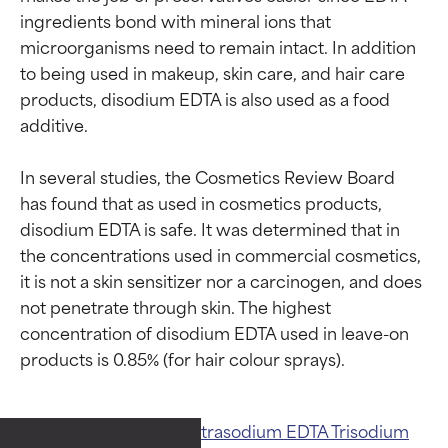
ingredients bond with mineral ions that 
microorganisms need to remain intact. In addition 
to being used in makeup, skin care, and hair care 
products, disodium EDTA is also used as a food 
additive.

In several studies, the Cosmetics Review Board 
has found that as used in cosmetics products, 
disodium EDTA is safe. It was determined that in 
the concentrations used in commercial cosmetics, 
it is not a skin sensitizer nor a carcinogen, and does 
not penetrate through skin. The highest 
concentration of disodium EDTA used in leave-on 
Calificaciones de
Calificaciones de
ingredientes
ingredientes
Related ingredients:
Tetrasodium EDTA
Trisodium