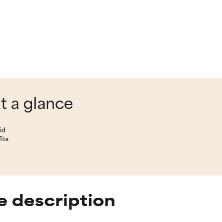
t a glance
id
its
e description