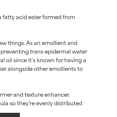
a fatty acid ester formed from 
ew things. As an emollient and 
, preventing trans epidermal water 
l oil since it’s known for having a 
ter alongside other emollients to 
former and texture enhancer. 
mostrada y
mostrada y
ula so they’re evenly distributed 