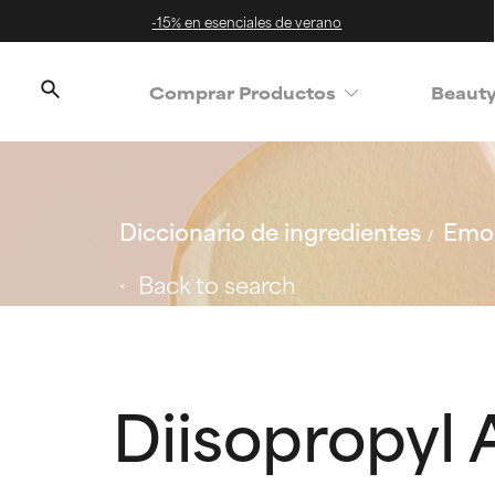
-15% en esenciales de verano
Comprar Productos
Beaut
Diccionario de ingredientes
Emol
Back to search
Diisopropyl 