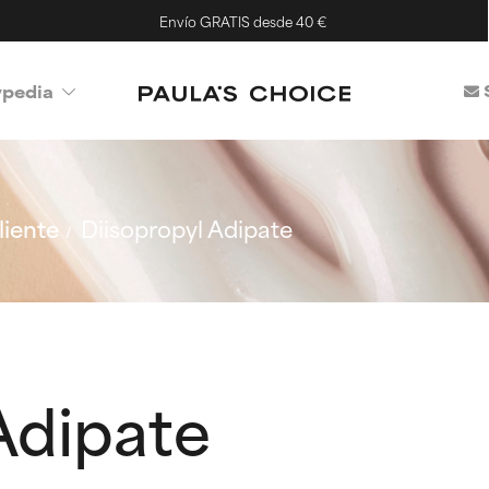
Envío GRATIS desde 40 €
ypedia
iente
Diisopropyl Adipate
Adipate