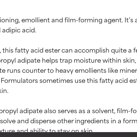
ioning, emollient and film-forming agent. It’s 
adipic acid.

his fatty acid ester can accomplish quite a f
propyl adipate helps trap moisture within skin
e runs counter to heavy emollients like minera
. Formulators sometimes use this fatty acid es
ciones de ingredientes
ciones de ingredientes
n.

opropyl adipate also serves as a solvent, film-
esaliente con beneficios reales para la piel. Su eficacia está de
esaliente con beneficios reales para la piel. Su eficacia está de
issolve and disperse other ingredients in a form
estudios independientes.
estudios independientes.
ure and ability to stay on skin.
