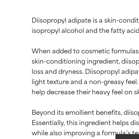
Diisopropyl adipate is a skin-condit
isopropyl alcohol and the fatty acid 
When added to cosmetic formulas, t
skin-conditioning ingredient, diiso
loss and dryness. Diisopropyl adipat
light texture and a non-greasy feel
Califica
Califica
help decrease their heavy feel on ski
EXCELENTE
EXCELENTE
Beyond its emollient benefits, diis
Ingrediente sobr
Ingrediente sobr
Essentially, this ingredient helps d
respaldada por 
respaldada por 
while also improving a formula’s text
BUENO
BUENO