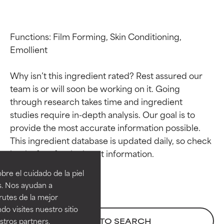
Functions: Film Forming, Skin Conditioning, 
Emollient

Why isn’t this ingredient rated? Rest assured our 
team is or will soon be working on it. Going 
through research takes time and ingredient 
studies require in-depth analysis. Our goal is to 
provide the most accurate information possible. 
Calificaciones de
Calificaciones de
This ingredient database is updated daily, so check 
ingredientes
ingredientes
re el cuidado de la piel
EXCELENTE
EXCELENTE
s. Nos ayudan a
Ingrediente sobresaliente con
Ingrediente sobresaliente con
rutes de la mejor
beneficios reales para la piel. Su
beneficios reales para la piel. Su
do visites nuestro sitio
eficacia está demostrada y
eficacia está demostrada y
tros partners,
BACK TO SEARCH